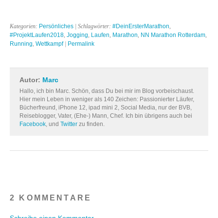
Kategorien:
Persönliches
| Schlagwörter:
#DeinErsterMarathon
,
#ProjektLaufen2018
,
Jogging
,
Laufen
,
Marathon
,
NN Marathon Rotterdam
,
Running
,
Wettkampf
|
Permalink
Autor:
Marc
Hallo, ich bin Marc. Schön, dass Du bei mir im Blog vorbeischaust.
Hier mein Leben in weniger als 140 Zeichen: Passionierter Läufer,
Bücherfreund, iPhone 12, ipad mini 2, Social Media, nur der BVB,
Reiseblogger, Vater, (Ehe-) Mann, Chef. Ich bin übrigens auch bei
Facebook
, und
Twitter
zu finden.
2 KOMMENTARE
Schreibe einen Kommentar →