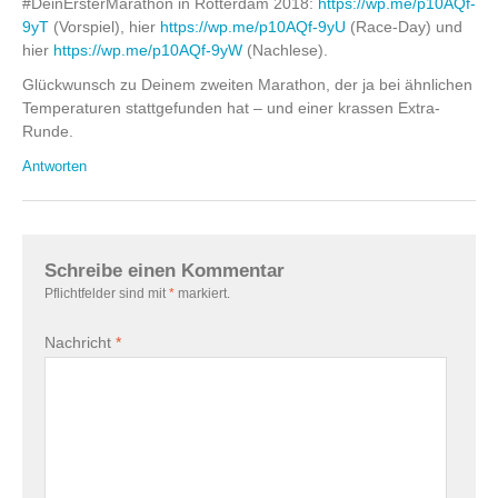
#DeinErsterMarathon in Rotterdam 2018:
https://wp.me/p10AQf-
9yT
(Vorspiel), hier
https://wp.me/p10AQf-9yU
(Race-Day) und
hier
https://wp.me/p10AQf-9yW
(Nachlese).
Glückwunsch zu Deinem zweiten Marathon, der ja bei ähnlichen
Temperaturen stattgefunden hat – und einer krassen Extra-
Runde.
Antworten
Schreibe einen Kommentar
Pflichtfelder sind mit
*
markiert.
Nachricht
*