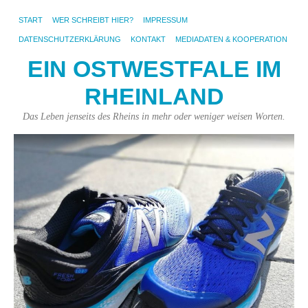
START
WER SCHREIBT HIER?
IMPRESSUM
DATENSCHUTZERKLÄRUNG
KONTAKT
MEDIADATEN & KOOPERATION
EIN OSTWESTFALE IM
RHEINLAND
Das Leben jenseits des Rheins in mehr oder weniger weisen Worten.