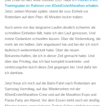
ersten
Trainingsplan im Rahmen von #DeinErsterMarathon erhalten
.
Jetzt, sieben Monate später, stand die
Einheit vor
letzte
Rotterdam auf dem Plan: 40 Minuten locker traben.
Auch wenn mir das langsame Laufen deutlich schwerer als
schnellere Einheiten fällt, habe ich den Lauf genossen. Und
meine Gedanken schweifen lassen. Über die Vorbereitung, die
mehr als ein halbes Jahr angedauert hat und bei der ich mich
läuferisch weiterentwickelt habe. Über die neuen
Bekanntschaften, die ich in dieser Zeit gemacht habe. Und
über das Privileg, das ich fast komplett krankheits- und
verletzungsfrei durch diese Zeit gegangen bin. Und dafür bin
ich dankbar.
Jetzt freue ich mich auf die Bahn-Fahrt nach Rotterdam am
Samstag Vormittag, auf das Wiedersehen mit der
#DeinErsterMarathon-Crew und auf die Marathon Expo und
Pasta-Party am Abend. Vor dem Essen steht noch ein dreißig
Minuten langes ganz lockeres Traben (“aber wirklich nur ganz