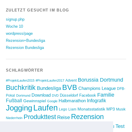
ZULETZT GESUCHT IM BLOG
signup.php
Woche 10
wordpress/page
Rezension+Bundesliga
Rezension Bundesliga
SCHLAGWÖRTER
Borussia Dortmund
Advent
#ProjektLaufen2015
#ProjektLaufen2017
BVB
Buchkritik
Bundesliga
Champions League
DFB-
Familie
Download
Düsseldorf
Facebook
Pokal
Dortmund
DVD
Fußball
Infografik
Halbmarathon
Gewinnspiel
Google
Laufen
Jogging
Monatsstatistik
MP3
Lego
Liam
Musik
Rezension
Produkttest
Reise
Niederrhein
Running
Test
Rückblick
Shopping
sponsored
Saison 2012/2013