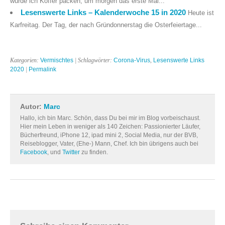
würde ich Koffer packen, um morgen das erste Mal...
Lesenswerte Links – Kalenderwoche 15 in 2020
Heute ist
Karfreitag. Der Tag, der nach Gründonnerstag die Osterfeiertage...
Kategorien:
Vermischtes
| Schlagwörter:
Corona-Virus
,
Lesenswerte Links
2020
|
Permalink
Autor:
Marc
Hallo, ich bin Marc. Schön, dass Du bei mir im Blog vorbeischaust.
Hier mein Leben in weniger als 140 Zeichen: Passionierter Läufer,
Bücherfreund, iPhone 12, ipad mini 2, Social Media, nur der BVB,
Reiseblogger, Vater, (Ehe-) Mann, Chef. Ich bin übrigens auch bei
Facebook
, und
Twitter
zu finden.