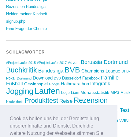
Rezension Bundesliga
Helden meiner Kindheit
signup.php
Eine Frage der Chemie
SCHLAGWÖRTER
Borussia Dortmund
Advent
#ProjektLaufen2015
#ProjektLaufen2017
BVB
Buchkritik
Bundesliga
Champions League
DFB-
Familie
Download
Düsseldorf
Facebook
Pokal
Dortmund
DVD
Fußball
Infografik
Halbmarathon
Gewinnspiel
Google
Laufen
Jogging
Monatsstatistik
MP3
Lego
Liam
Musik
Rezension
Produkttest
Reise
Niederrhein
Running
Test
Rückblick
Shopping
sponsored
Saison 2012/2013
Video
Cookies helfen uns bei der Bereitstellung
Weihnachten
WIN
Twitter
Urlaub
vimeo
Wettkampf
unserer Inhalte und Dienste. Durch die
YouTube
Compilation
weitere Nutzung der Webseite stimmen Sie