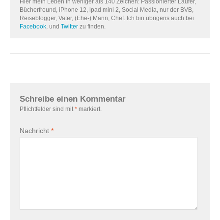
Hier mein Leben in weniger als 140 Zeichen: Passionierter Läufer,
Bücherfreund, iPhone 12, ipad mini 2, Social Media, nur der BVB,
Reiseblogger, Vater, (Ehe-) Mann, Chef. Ich bin übrigens auch bei
Facebook
, und
Twitter
zu finden.
Schreibe einen Kommentar
Pflichtfelder sind mit
*
markiert.
Nachricht
*