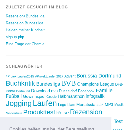
ZULETZT GESUCHT IM BLOG
Rezension+Bundesliga
Rezension Bundesliga
Helden meiner Kindheit
signup.php
Eine Frage der Chemie
SCHLAGWÖRTER
Borussia Dortmund
Advent
#ProjektLaufen2015
#ProjektLaufen2017
BVB
Buchkritik
Bundesliga
Champions League
DFB-
Familie
Download
Düsseldorf
Facebook
Pokal
Dortmund
DVD
Fußball
Infografik
Halbmarathon
Gewinnspiel
Google
Laufen
Jogging
Monatsstatistik
MP3
Lego
Liam
Musik
Rezension
Produkttest
Reise
Niederrhein
Running
Test
Rückblick
Shopping
sponsored
Saison 2012/2013
Video
Cookies helfen uns bei der Bereitstellung