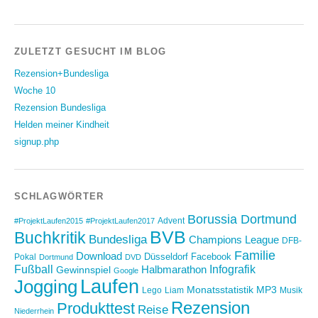
ZULETZT GESUCHT IM BLOG
Rezension+Bundesliga
Woche 10
Rezension Bundesliga
Helden meiner Kindheit
signup.php
SCHLAGWÖRTER
Borussia Dortmund
Advent
#ProjektLaufen2015
#ProjektLaufen2017
BVB
Buchkritik
Bundesliga
Champions League
DFB-
Familie
Download
Düsseldorf
Facebook
Pokal
Dortmund
DVD
Fußball
Infografik
Halbmarathon
Gewinnspiel
Google
Laufen
Jogging
Monatsstatistik
MP3
Lego
Liam
Musik
Rezension
Produkttest
Reise
Niederrhein