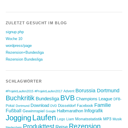
ZULETZT GESUCHT IM BLOG
signup.php
Woche 10
wordpress/page
Rezension+Bundesliga
Rezension Bundesliga
SCHLAGWÖRTER
Borussia Dortmund
Advent
#ProjektLaufen2015
#ProjektLaufen2017
BVB
Buchkritik
Bundesliga
Champions League
DFB-
Familie
Download
Düsseldorf
Facebook
Pokal
Dortmund
DVD
Fußball
Infografik
Halbmarathon
Gewinnspiel
Google
Laufen
Jogging
Monatsstatistik
MP3
Lego
Liam
Musik
Rezension
Produkttest
Reise
Niederrhein