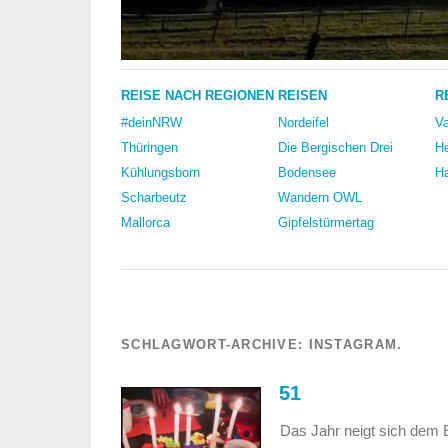
REISE NACH REGIONEN
REISEN
R
#deinNRW
Nordeifel
Va
Thüringen
Die Bergischen Drei
He
Kühlungsborn
Bodensee
Ha
Scharbeutz
Wandern OWL
Mallorca
Gipfelstürmertag
SCHLAGWORT-ARCHIVE:
INSTAGRAM.
51
Das Jahr neigt sich dem 