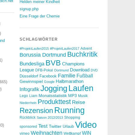
dich.net
Helden meiner Kindheit
signup.php
Eine Frage der Chemie
N
)
SCHLAGWÖRTER
und
Advent
#ProjektLaufen2015
#ProjektLaufen2017
Buchkritik
Borussia Dortmund
1)
BVB
Bundesliga
Champions
Download
League
DFB-Pokal
Dortmund
DVD
Familie
Fußball
Düsseldorf
Facebook
Halbmarathon
Gewinnspiel
665)
Google
Laufen
Jogging
)
Infografik
Monatsstatistik
MP3
Lego
Liam
Musik
Produkttest
Reise
Niederrhein
Running
Rezension
Rückblick
Shopping
Saison 2012/2013
Video
3)
Test
Twitter
Urlaub
sponsored
Weihnachten
WIN
vimeo
Wettkampf