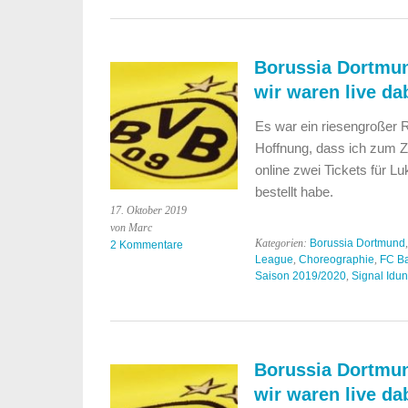
Borussia Dortmun
wir waren live da
Es war ein riesengroßer R
Hoffnung, dass ich zum 
online zwei Tickets für 
bestellt habe.
17. Oktober 2019
von Marc
Kategorien:
Borussia Dortmund
2 Kommentare
League
,
Choreographie
,
FC Ba
Saison 2019/2020
,
Signal Idu
Borussia Dortmu
wir waren live da