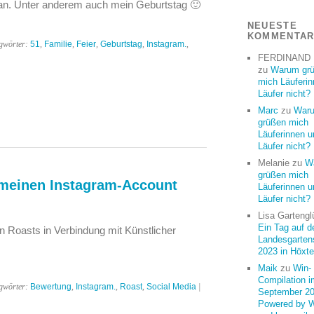
an. Unter anderem auch mein Geburtstag 🙂
NEUESTE
KOMMENTA
gwörter:
51
,
Familie
,
Feier
,
Geburtstag
,
Instagram.
,
FERDINAND
zu
Warum gr
mich Läuferi
Läufer nicht?
Marc
zu
War
grüßen mich
Läuferinnen u
Läufer nicht?
Melanie
zu
W
grüßen mich
meinen Instagram-Account
Läuferinnen u
Läufer nicht?
Lisa Gartengl
Ein Tag auf d
n Roasts in Verbindung mit Künstlicher
Landesgarten
2023 in Höxte
Maik
zu
Win-
Compilation i
gwörter:
Bewertung
,
Instagram.
,
Roast
,
Social Media
|
September 20
Powered by 