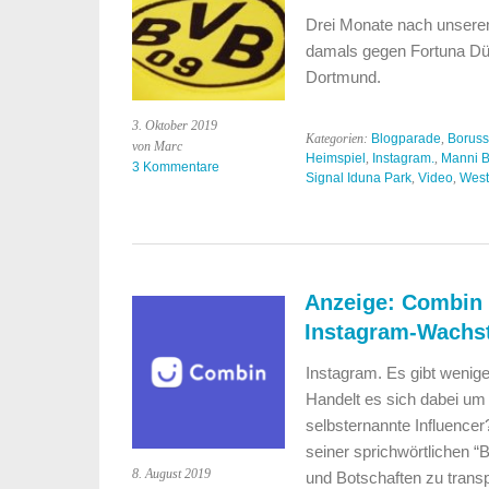
Drei Monate nach unserem
damals gegen Fortuna Düs
Dortmund.
3. Oktober 2019
Kategorien:
Blogparade
,
Boruss
von Marc
Heimspiel
,
Instagram.
,
Manni B
3 Kommentare
Signal Iduna Park
,
Video
,
West
Anzeige: Combin –
Instagram-Wach
Instagram. Es gibt wenige
Handelt es sich dabei um e
selbsternannte Influencer
seiner sprichwörtlichen “
8. August 2019
und Botschaften zu transp