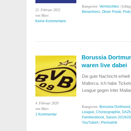
Kategorien:
Vermischtes
| Schla
21. Februar 2022
Beisenherz
,
Oliver Polak
,
Podc
von Marc
Keine Kommentare
Borussia Dortmun
waren live dabei
Die gute Nachricht erhiel
Mallorca. Ich habe Ticket
League gegen Inter Mailan
4. Februar 2020
Kategorien:
Borussia Dortmund
von Marc
League
,
Choreographie
,
DAZ
1 Kommentar
Familienblock
,
Saison 2019/2
YouTubeA
|
Permalink