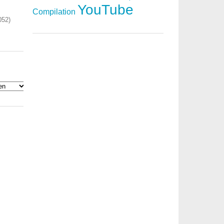
YouTube
Compilation
052)