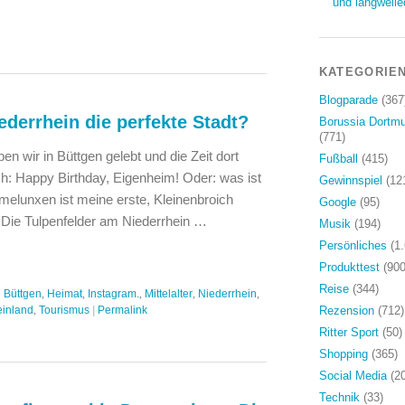
und langweile
KATEGORIE
Blogparade
(367
ederrhein die perfekte Stadt?
Borussia Dortm
(771)
n wir in Büttgen gelebt und die Zeit dort
Fußball
(415)
h: Happy Birthday, Eigenheim! Oder: was ist
Gewinnspiel
(12
melunxen ist meine erste, Kleinenbroich
Google
(95)
Die Tulpenfelder am Niederrhein …
Musik
(194)
Persönliches
(1.
Produkttest
(900
Reise
(344)
:
Büttgen
,
Heimat
,
Instagram.
,
Mittelalter
,
Niederrhein
,
inland
,
Tourismus
|
Permalink
Rezension
(712)
Ritter Sport
(50)
Shopping
(365)
Social Media
(20
Technik
(33)