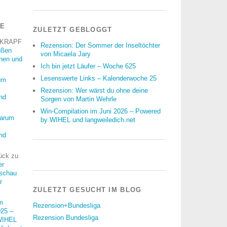
RE
ZULETZT GEBLOGGT
 KRAPF
Rezension: Der Sommer der Inseltöchter
üßen
von Micaela Jary
nnen und
Ich bin jetzt Läufer – Woche 625
Lesenswerte Links – Kalenderwoche 25
um
Rezension: Wer wärst du ohne deine
nd
Sorgen von Martin Wehrle
Win-Compilation im Juni 2026 – Powered
arum
by WIHEL und langweiledich.net
nd
ück
zu
er
schau
r
ZULETZT GESUCHT IM BLOG
m
Rezension+Bundesliga
25 –
Rezension Bundesliga
WIHEL