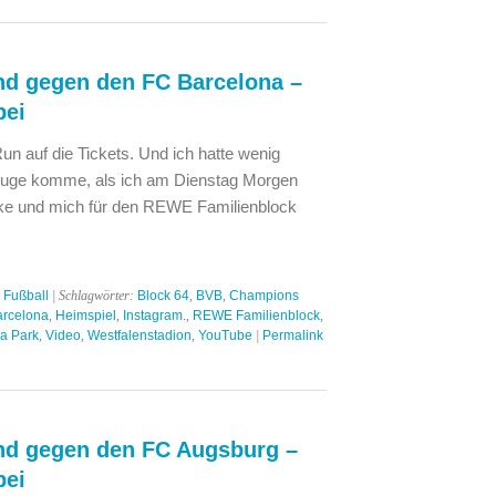
d gegen den FC Barcelona –
bei
un auf die Tickets. Und ich hatte wenig
Zuge komme, als ich am Dienstag Morgen
Luke und mich für den REWE Familienblock
,
Fußball
| Schlagwörter:
Block 64
,
BVB
,
Champions
rcelona
,
Heimspiel
,
Instagram.
,
REWE Familienblock
,
na Park
,
Video
,
Westfalenstadion
,
YouTube
|
Permalink
nd gegen den FC Augsburg –
bei