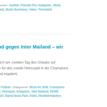
gwörter:
Audible
,
Friendly Fire
,
Instagram.
,
Micky
ast
,
Studio Bummens
,
Video
|
Permalink
d gegen Inter Mailand – wir
t ich am zweiten Tag des Urlaubs auf
s für das zweite Heimspiel in der Champions
d ergattert:
,
Fußball
| Schlagwörter:
Block 64
,
BVB
,
Champions
N
,
Heimspiel
,
Instagram.
,
Inter Mailand
,
REWE
020
,
Signal Iduna Park
,
Video
,
Westfalenstadion
,