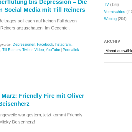
erflutung bis Depression – Die
TV
(136)
 Social Media mit Till Reiners
Vermischtes
(2.
Weblog
(204)
Beitrages soll euch auf keinen Fall davon
ll Reiners anzuschauen. Im Gegenteil.
ARCHIV
gwörter:
Depressionen
,
Facebook
,
Instagram.
,
k
,
Till Reiners
,
Twitter
,
Video
,
YouTube
|
Permalink
Archiv
März: Friendly Fire mit Oliver
Beisenherz
ngeweile war gestern, jetzt kommt Friendly
 Micky Beisenherz!