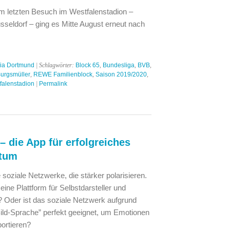
 letzten Besuch im Westfalenstadion –
seldorf – ging es Mitte August erneut nach
ia Dortmund
| Schlagwörter:
Block 65
,
Bundesliga
,
BVB
,
urgsmüller
,
REWE Familienblock
,
Saison 2019/2020
,
falenstadion
|
Permalink
 die App für erfolgreiches
stum
 soziale Netzwerke, die stärker polarisieren.
ine Plattform für Selbstdarsteller und
? Oder ist das soziale Netzwerk aufgrund
Bild-Sprache” perfekt geeignet, um Emotionen
ortieren?