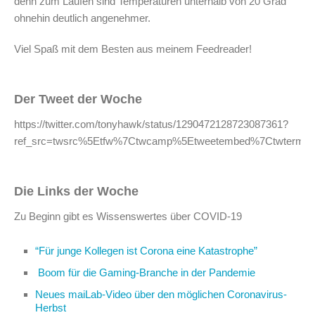
denn zum Laufen sind Temperaturen unterhalb von 20 Grad
ohnehin deutlich angenehmer.
Viel Spaß mit dem Besten aus meinem Feedreader!
Der Tweet der Woche
https://twitter.com/tonyhawk/status/1290472128723087361?
ref_src=twsrc%5Etfw%7Ctwcamp%5Etweetembed%7Ctwterm%5E1
Die Links der Woche
Zu Beginn gibt es Wissenswertes über COVID-19
“Für junge Kollegen ist Corona eine Katastrophe”
Boom für die Gaming-Branche in der Pandemie
Neues maiLab-Video über den möglichen Coronavirus-
Herbst