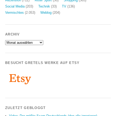
Rezension
(712)
Ritter Sport
(50)
Shopping
(365)
Social Media
(203)
Technik
(33)
TV
(136)
Vermischtes
(2.053)
Weblog
(204)
ARCHIV
Archiv
BESUCHT GRETELS WERKE AUF ETSY
ZULETZT GEBLOGGT
Video: Der größte Scam Deutschlands (den alle ignorieren)