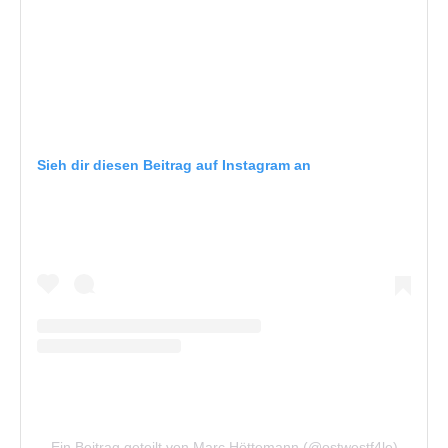
Sieh dir diesen Beitrag auf Instagram an
Ein Beitrag geteilt von Marc Höttemann (@ostwestf4le)