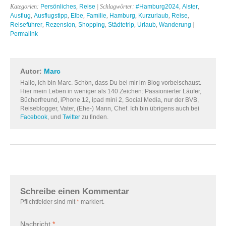
Kategorien:
Persönliches
,
Reise
| Schlagwörter:
#Hamburg2024
,
Alster
,
Ausflug
,
Ausflugstipp
,
Elbe
,
Familie
,
Hamburg
,
Kurzurlaub
,
Reise
,
Reiseführer
,
Rezension
,
Shopping
,
Städtetrip
,
Urlaub
,
Wanderung
|
Permalink
Autor:
Marc
Hallo, ich bin Marc. Schön, dass Du bei mir im Blog vorbeischaust.
Hier mein Leben in weniger als 140 Zeichen: Passionierter Läufer,
Bücherfreund, iPhone 12, ipad mini 2, Social Media, nur der BVB,
Reiseblogger, Vater, (Ehe-) Mann, Chef. Ich bin übrigens auch bei
Facebook
, und
Twitter
zu finden.
Schreibe einen Kommentar
Pflichtfelder sind mit
*
markiert.
Nachricht
*