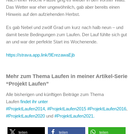
Das Wetter war eher ungewöhnlich, gab aber bereits einen
Hinweis auf den aufziehenden Herbst.
Es gab Nebel und zwölf Grad um kurz nach halb neun – und
damit beste Bedingungen zum Laufen. Der Lauf fühlte sich gut
an und war der perfekte Start ins Wochenende.
https://strava.app.link/9ErezawaEjb
Mehr zum Thema Laufen in meiner Artikel-Serie
“Projekt Laufen”
Alle bisherigen und künftigen Beiträge zum Thema
Laufen
findet ihr unter
#ProjektLaufen2014,
#ProjektLaufen2015
#ProjektLaufen2016
,
#P
#ProjektLaufen2020
und
#ProjektLaufen2021.
teilen
teilen
teilen