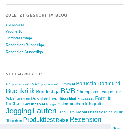
ZULETZT GESUCHT IM BLOG
signup.php
Woche 10
wordpress/page
Rezension+Bundesliga
Rezension Bundesliga
SCHLAGWÖRTER
Borussia Dortmund
Advent
#ProjektLaufen2015
#ProjektLaufen2017
BVB
Buchkritik
Bundesliga
Champions League
DFB-
Familie
Download
Düsseldorf
Facebook
Pokal
Dortmund
DVD
Fußball
Infografik
Halbmarathon
Gewinnspiel
Google
Laufen
Jogging
Monatsstatistik
MP3
Lego
Liam
Musik
Rezension
Produkttest
Reise
Niederrhein
Running
Test