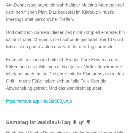
Am Donnerstag stand ein wahrhaftiger Meeting-Marathon auf
dem beruflichen Plan. Das bedeutet im Klartext: virtuelle
Meetings statt persönlicher Treffen.
Und damit ich während dieser Zeit nicht komplett einroste, bin
ich am frühen Morgen I. die Laufrunde gestartet. Bei 13 Grad
ließ es sich prima laufen und Kraft für den Tag sammeln.
Erstmals seit langem hatte ich Brooks Pure Flow 5 an den
Füßen und das fühlte sich richtig gut an. Vielleicht bekomme
ich damit auch meine Probleme mit der Plantarfasziitis in den
Griff – meine Füße haben sich auf alle Fälle über die
Abwechslung gefreut. Und das war direkt spürbar.
https://strava.app.link/38r66BjLAjb
Samstag ist Waldlauf-Tag 🌲 🌿 🌳
Nach einer Woche Pause ging es wieder in den Vorster Wald.