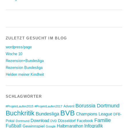
ZULETZT GESUCHT IM BLOG
wordpress/page
Woche 10
Rezension+Bundesliga
Rezension Bundesliga
Helden meiner Kindheit
SCHLAGWÖRTER
Borussia Dortmund
Advent
#ProjektLaufen2015
#ProjektLaufen2017
BVB
Buchkritik
Bundesliga
Champions League
DFB-
Familie
Download
Düsseldorf
Facebook
Pokal
Dortmund
DVD
Fußball
Infografik
Halbmarathon
Gewinnspiel
Google