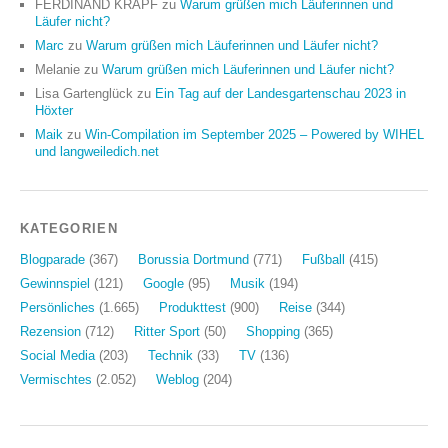
FERDINAND KRAPF
zu
Warum grüßen mich Läuferinnen und
Läufer nicht?
Marc
zu
Warum grüßen mich Läuferinnen und Läufer nicht?
Melanie
zu
Warum grüßen mich Läuferinnen und Läufer nicht?
Lisa Gartenglück
zu
Ein Tag auf der Landesgartenschau 2023 in
Höxter
Maik
zu
Win-Compilation im September 2025 – Powered by WIHEL
und langweiledich.net
KATEGORIEN
Blogparade
(367)
Borussia Dortmund
(771)
Fußball
(415)
Gewinnspiel
(121)
Google
(95)
Musik
(194)
Persönliches
(1.665)
Produkttest
(900)
Reise
(344)
Rezension
(712)
Ritter Sport
(50)
Shopping
(365)
Social Media
(203)
Technik
(33)
TV
(136)
Vermischtes
(2.052)
Weblog
(204)