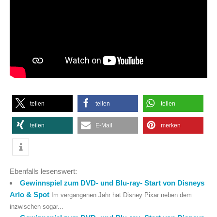
teilen
teilen
teilen
teilen
E-Mail
merken
Ebenfalls lesenswert:
Gewinnspiel zum DVD- und Blu-ray- Start von Disneys
Arlo & Spot
Im vergangenen Jahr hat Disney Pixar neben dem
inzwischen sogar...