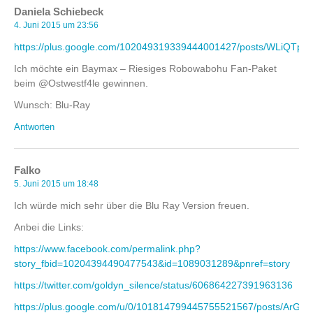
Daniela Schiebeck
4. Juni 2015 um 23:56
https://plus.google.com/102049319339444001427/posts/WLiQTp
Ich möchte ein Baymax – Riesiges Robowabohu Fan-Paket
beim @Ostwestf4le gewinnen.
Wunsch: Blu-Ray
Antworten
Falko
5. Juni 2015 um 18:48
Ich würde mich sehr über die Blu Ray Version freuen.
Anbei die Links:
https://www.facebook.com/permalink.php?
story_fbid=10204394490477543&id=1089031289&pnref=story
https://twitter.com/goldyn_silence/status/606864227391963136
https://plus.google.com/u/0/101814799445755521567/posts/ArGT