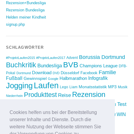
Rezension+Bundesliga
Rezension Bundesliga
Helden meiner Kindheit
signup.php
SCHLAGWÖRTER
Borussia Dortmund
Advent
#ProjektLaufen2015
#ProjektLaufen2017
BVB
Buchkritik
Bundesliga
Champions League
DFB-
Familie
Download
Düsseldorf
Facebook
Pokal
Dortmund
DVD
Fußball
Infografik
Halbmarathon
Gewinnspiel
Google
Laufen
Jogging
Monatsstatistik
MP3
Lego
Liam
Musik
Rezension
Produkttest
Reise
Niederrhein
Running
Test
Rückblick
Shopping
sponsored
Saison 2012/2013
Video
Cookies helfen uns bei der Bereitstellung
Weihnachten
WIN
Twitter
Urlaub
vimeo
Wettkampf
unserer Inhalte und Dienste. Durch die
YouTube
Compilation
weitere Nutzung der Webseite stimmen Sie
der Verwendung von Cookies zu.