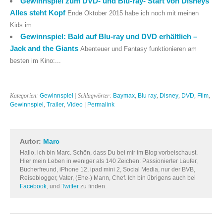
Gewinnspiel zum DVD- und Blu-ray- Start von Disneys
Alles steht Kopf
Ende Oktober 2015 habe ich noch mit meinen
Kids im...
Gewinnspiel: Bald auf Blu-ray und DVD erhältlich –
Jack and the Giants
Abenteuer und Fantasy funktionieren am
besten im Kino:...
Kategorien:
Gewinnspiel
| Schlagwörter:
Baymax
,
Blu ray
,
Disney
,
DVD
,
Film
,
Gewinnspiel
,
Trailer
,
Video
|
Permalink
Autor:
Marc
Hallo, ich bin Marc. Schön, dass Du bei mir im Blog vorbeischaust.
Hier mein Leben in weniger als 140 Zeichen: Passionierter Läufer,
Bücherfreund, iPhone 12, ipad mini 2, Social Media, nur der BVB,
Reiseblogger, Vater, (Ehe-) Mann, Chef. Ich bin übrigens auch bei
Facebook
, und
Twitter
zu finden.