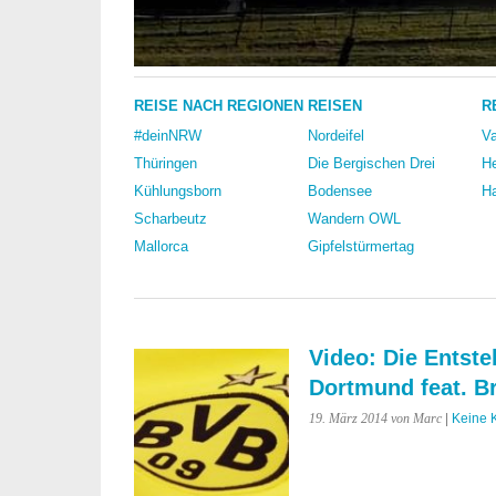
REISE NACH REGIONEN
REISEN
R
#deinNRW
Nordeifel
Va
Thüringen
Die Bergischen Drei
He
Kühlungsborn
Bodensee
Ha
Scharbeutz
Wandern OWL
Mallorca
Gipfelstürmertag
Video: Die Entst
Dortmund feat. B
19. März 2014
von Marc
|
Keine 