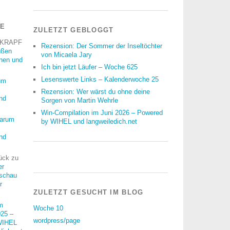
RE
ZULETZT GEBLOGGT
 KRAPF
Rezension: Der Sommer der Inseltöchter
üßen
von Micaela Jary
nnen und
Ich bin jetzt Läufer – Woche 625
Lesenswerte Links – Kalenderwoche 25
um
Rezension: Wer wärst du ohne deine
nd
Sorgen von Martin Wehrle
Win-Compilation im Juni 2026 – Powered
arum
by WIHEL und langweiledich.net
nd
ück
zu
er
schau
r
ZULETZT GESUCHT IM BLOG
m
Woche 10
25 –
wordpress/page
WIHEL