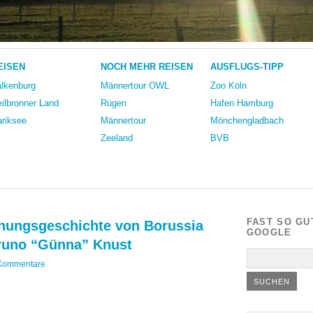
EISEN
NOCH MEHR REISEN
AUSFLUGS-TIPP
lkenburg
Männertour OWL
Zoo Köln
ilbronner Land
Rügen
Hafen Hamburg
riksee
Männertour
Mönchengladbach
Zeeland
BVB
FAST SO GU
ehungsgeschichte von Borussia
GOOGLE
runo “Günna” Knust
Kommentare