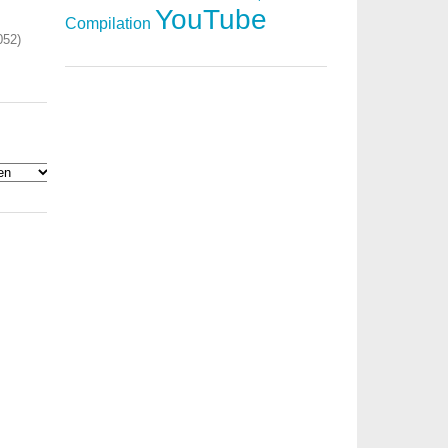
YouTube
Compilation
052)