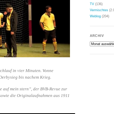
TV
(136)
Vermischtes
(2.
Weblog
(204)
ARCHIV
Archiv
chlauf in vier Minuten. Vonne
Derbysieg bis nachem Krieg.
e auf mein stern”, der BVB-Revue zur
sowie die Originalaufnahmen aus 1911