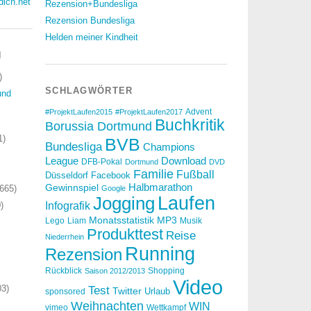
dich.net
Rezension+Bundesliga
Rezension Bundesliga
Helden meiner Kindheit
N
)
SCHLAGWÖRTER
und
Advent
#ProjektLaufen2015
#ProjektLaufen2017
Buchkritik
Borussia Dortmund
1)
BVB
Bundesliga
Champions
Download
League
DFB-Pokal
Dortmund
DVD
Familie
Fußball
Düsseldorf
Facebook
Halbmarathon
Gewinnspiel
665)
Google
Laufen
Jogging
)
Infografik
Monatsstatistik
MP3
Lego
Liam
Musik
Produkttest
Reise
Niederrhein
Running
Rezension
Rückblick
Shopping
Saison 2012/2013
Video
3)
Test
Twitter
Urlaub
sponsored
Weihnachten
WIN
vimeo
Wettkampf