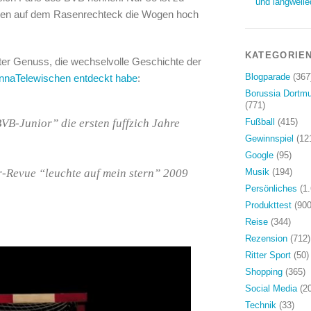
und langweile
ungen auf dem Rasenrechteck die Wogen hoch
KATEGORIE
lter Genuss, die wechselvolle Geschichte der
Blogparade
(367
nnaTelewischen entdeckt habe
:
Borussia Dortm
(771)
B-Junior” die ersten fuffzich Jahre
Fußball
(415)
Gewinnspiel
(12
Google
(95)
r-Revue “leuchte auf mein stern” 2009
Musik
(194)
Persönliches
(1.
Produkttest
(900
Reise
(344)
Rezension
(712)
Ritter Sport
(50)
Shopping
(365)
Social Media
(20
Technik
(33)