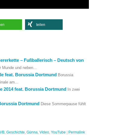
len
teilen
iererkette – Fußballerisch – Deutsch von
ler Munde und neben...
ale feat. Borussia Dortmund
Borussia
inale am...
e 2014 feat. Borussia Dortmund
In zwei
 Borussia Dortmund
Diese Sommerpause fühlt
VB
,
Geschichte
,
Günna
,
Video
,
YouTube
|
Permalink