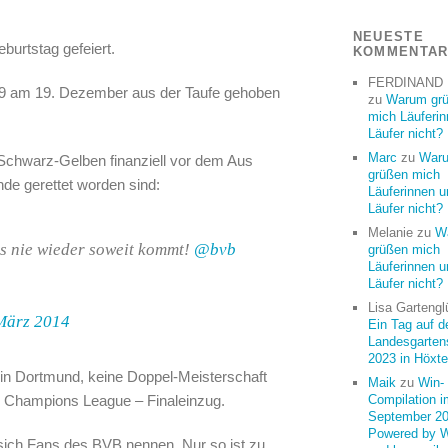
NEUESTE
burtstag gefeiert.
KOMMENTA
FERDINAND
909 am 19. Dezember aus der Taufe gehoben
zu
Warum gr
mich Läuferi
Läufer nicht?
Marc
zu
War
e Schwarz-Gelben finanziell vor dem Aus
grüßen mich
de gerettet worden sind:
Läuferinnen u
Läufer nicht?
Melanie
zu
W
s nie wieder soweit kommt!
@bvb
grüßen mich
Läuferinnen u
Läufer nicht?
Lisa Gartengl
März 2014
Ein Tag auf d
Landesgarten
2023 in Höxte
in Dortmund, keine Doppel-Meisterschaft
Maik
zu
Win-
n Champions League – Finaleinzug.
Compilation i
September 20
Powered by 
sich Fans des BVB nennen. Nur so ist zu