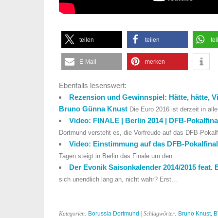
teilen
teilen
tei
E-Mail
merken
Ebenfalls lesenswert:
Rezension und Gewinnspiel: Hätte, hätte, V
Bruno Günna Knust
Die Euro 2016 ist derzeit in al
Video: FINALE | Berlin 2014 | DFB-Pokalfin
Dortmund versteht es, die Vorfreude auf das DFB-Pokalf
Video: Einstimmung auf das DFB-Pokalfinal
Tagen steigt in Berlin das Finale um den...
Der Evonik Saisonkalender 2014/2015 feat.
sich unendlich lang an, nicht wahr? Erst...
Kategorien:
Borussia Dortmund
| Schlagwörter:
Bruno Knust
,
B