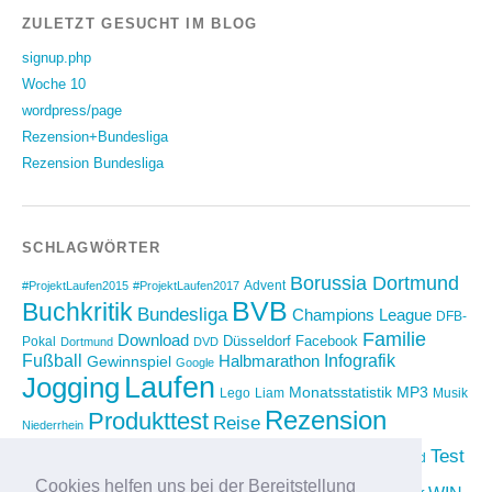
ZULETZT GESUCHT IM BLOG
signup.php
Woche 10
wordpress/page
Rezension+Bundesliga
Rezension Bundesliga
SCHLAGWÖRTER
Borussia Dortmund
Advent
#ProjektLaufen2015
#ProjektLaufen2017
BVB
Buchkritik
Bundesliga
Champions League
DFB-
Familie
Download
Düsseldorf
Facebook
Pokal
Dortmund
DVD
Fußball
Infografik
Halbmarathon
Gewinnspiel
Google
Laufen
Jogging
Monatsstatistik
MP3
Lego
Liam
Musik
Rezension
Produkttest
Reise
Niederrhein
Running
Test
Rückblick
Shopping
sponsored
Saison 2012/2013
Video
Cookies helfen uns bei der Bereitstellung