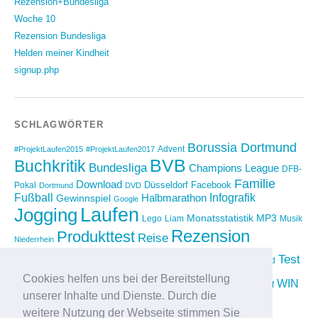
Rezension+Bundesliga
Woche 10
Rezension Bundesliga
Helden meiner Kindheit
signup.php
SCHLAGWÖRTER
Borussia Dortmund
Advent
#ProjektLaufen2015
#ProjektLaufen2017
BVB
Buchkritik
Bundesliga
Champions League
DFB-
Familie
Download
Düsseldorf
Facebook
Pokal
Dortmund
DVD
Fußball
Infografik
Halbmarathon
Gewinnspiel
Google
Laufen
Jogging
Monatsstatistik
MP3
Lego
Liam
Musik
Rezension
Produkttest
Reise
Niederrhein
Running
Test
Rückblick
Shopping
sponsored
Saison 2012/2013
Video
Cookies helfen uns bei der Bereitstellung
Weihnachten
WIN
Twitter
Urlaub
vimeo
Wettkampf
unserer Inhalte und Dienste. Durch die
YouTube
Compilation
weitere Nutzung der Webseite stimmen Sie