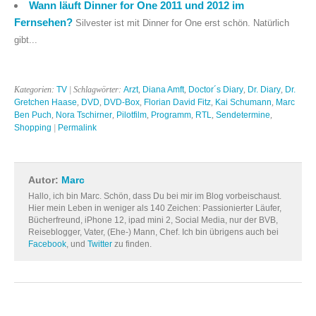
Wann läuft Dinner for One 2011 und 2012 im
Fernsehen?
Silvester ist mit Dinner for One erst schön. Natürlich
gibt...
Kategorien:
TV
| Schlagwörter:
Arzt
,
Diana Amft
,
Doctor´s Diary
,
Dr. Diary
,
Dr.
Gretchen Haase
,
DVD
,
DVD-Box
,
Florian David Fitz
,
Kai Schumann
,
Marc
Ben Puch
,
Nora Tschirner
,
Pilotfilm
,
Programm
,
RTL
,
Sendetermine
,
Shopping
|
Permalink
Autor:
Marc
Hallo, ich bin Marc. Schön, dass Du bei mir im Blog vorbeischaust.
Hier mein Leben in weniger als 140 Zeichen: Passionierter Läufer,
Bücherfreund, iPhone 12, ipad mini 2, Social Media, nur der BVB,
Reiseblogger, Vater, (Ehe-) Mann, Chef. Ich bin übrigens auch bei
Facebook
, und
Twitter
zu finden.