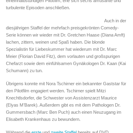
eineinhalbstündigen Pilotfilm, ehe sich sechs amüsante und
turbulente Episoden anschließen.
Auch in der
diesjährigen Staffel der mehrfach preisgekrönten Comedy-
Serie können wir wieder mit Dr. Gretchen Haase (Diana Amft)
lachen, zittern, weinen und Spaß haben. Die blonde
Spezialistin für Liebeskummer hat wiederum mit Dr. Marc
Meier (Florian David Fitz), dem vorlauten und großspurigen
Chefarzt sowie dem einfühlsamen Gynäkologen Dr. Kaan (Kai
Schumann) zu tun.
Übrigens konnte mit Nora Tschirner ein bekannter Gaststar für
den Pilotfilm engagiert werden. Tschirner spielt Mitzi
Knechtlsdorfer, die Schwester von Assistenzarzt Maurice
(Elyas M’Barek). Außerdem gibt es mit dem Pathologen Dr.
Gummersbach (Marc Ben Puch) auch einen Neuzugang im
Elisabeth Krankenhaus zu bewundern.
Während die
erste
und
zweite Staffel
bereits auf DVD