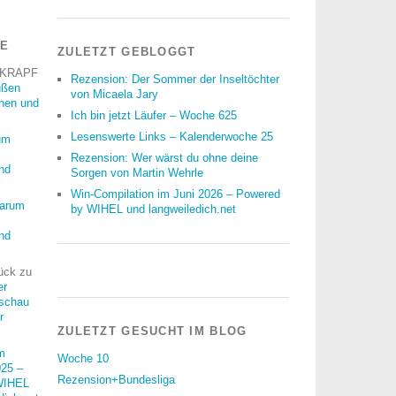
RE
ZULETZT GEBLOGGT
 KRAPF
Rezension: Der Sommer der Inseltöchter
üßen
von Micaela Jary
nnen und
Ich bin jetzt Läufer – Woche 625
Lesenswerte Links – Kalenderwoche 25
um
Rezension: Wer wärst du ohne deine
nd
Sorgen von Martin Wehrle
Win-Compilation im Juni 2026 – Powered
arum
by WIHEL und langweiledich.net
nd
ück
zu
er
schau
r
ZULETZT GESUCHT IM BLOG
m
Woche 10
25 –
Rezension+Bundesliga
WIHEL