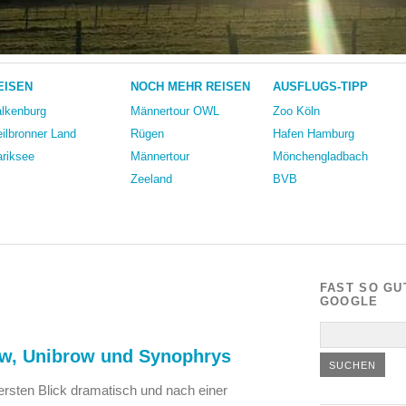
EISEN
NOCH MEHR REISEN
AUSFLUGS-TIPP
lkenburg
Männertour OWL
Zoo Köln
ilbronner Land
Rügen
Hafen Hamburg
riksee
Männertour
Mönchengladbach
Zeeland
BVB
FAST SO GU
GOOGLE
ow, Unibrow und Synophrys
ersten Blick dramatisch und nach einer