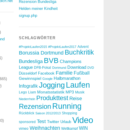
dich.net
Rezension Bundesliga
Helden meiner Kindheit
signup.php
N
)
SCHLAGWÖRTER
und
Advent
#ProjektLaufen2015
#ProjektLaufen2017
Buchkritik
Borussia Dortmund
1)
BVB
Bundesliga
Champions
Download
League
DFB-Pokal
Dortmund
DVD
Familie
Fußball
Düsseldorf
Facebook
Halbmarathon
Gewinnspiel
665)
Google
Laufen
Jogging
)
Infografik
Monatsstatistik
MP3
Lego
Liam
Musik
Produkttest
Reise
Niederrhein
Running
Rezension
Rückblick
Shopping
Saison 2012/2013
Video
3)
Test
Twitter
Urlaub
sponsored
Weihnachten
WIN
vimeo
Wettkampf