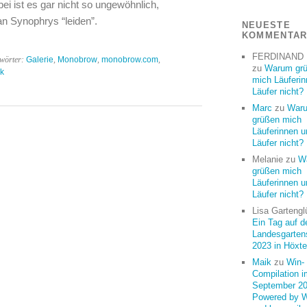
i ist es gar nicht so ungewöhnlich,
an Synophrys “leiden”.
NEUESTE
KOMMENTA
FERDINAND
gwörter:
Galerie
,
Monobrow
,
monobrow.com
,
zu
Warum gr
k
mich Läuferi
Läufer nicht?
Marc
zu
War
grüßen mich
Läuferinnen u
Läufer nicht?
Melanie
zu
W
grüßen mich
Läuferinnen u
Läufer nicht?
Lisa Gartengl
Ein Tag auf d
Landesgarten
2023 in Höxte
Maik
zu
Win-
Compilation i
September 20
Powered by 