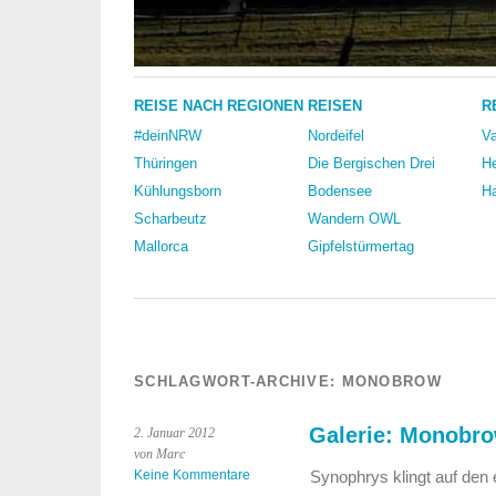
REISE NACH REGIONEN
REISEN
R
#deinNRW
Nordeifel
Va
Thüringen
Die Bergischen Drei
He
Kühlungsborn
Bodensee
Ha
Scharbeutz
Wandern OWL
Mallorca
Gipfelstürmertag
SCHLAGWORT-ARCHIVE:
MONOBROW
Galerie: Monobr
2. Januar 2012
von Marc
Keine Kommentare
Synophrys klingt auf den 