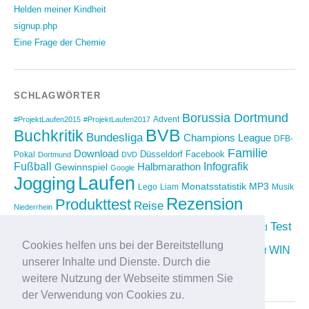
Helden meiner Kindheit
signup.php
Eine Frage der Chemie
SCHLAGWÖRTER
Borussia Dortmund
Advent
#ProjektLaufen2015
#ProjektLaufen2017
BVB
Buchkritik
Bundesliga
Champions League
DFB-
Familie
Download
Düsseldorf
Facebook
Pokal
Dortmund
DVD
Fußball
Infografik
Halbmarathon
Gewinnspiel
Google
Laufen
Jogging
Monatsstatistik
MP3
Lego
Liam
Musik
Rezension
Produkttest
Reise
Niederrhein
Running
Test
Rückblick
Shopping
sponsored
Saison 2012/2013
Video
Cookies helfen uns bei der Bereitstellung
Weihnachten
WIN
Twitter
Urlaub
vimeo
Wettkampf
unserer Inhalte und Dienste. Durch die
YouTube
Compilation
weitere Nutzung der Webseite stimmen Sie
der Verwendung von Cookies zu.