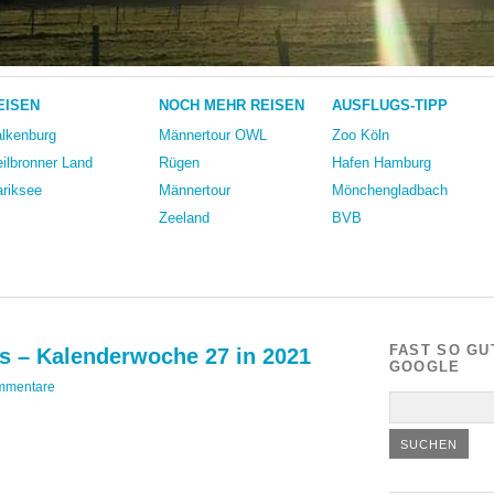
EISEN
NOCH MEHR REISEN
AUSFLUGS-TIPP
lkenburg
Männertour OWL
Zoo Köln
ilbronner Land
Rügen
Hafen Hamburg
riksee
Männertour
Mönchengladbach
Zeeland
BVB
FAST SO GU
s – Kalenderwoche 27 in 2021
GOOGLE
mmentare