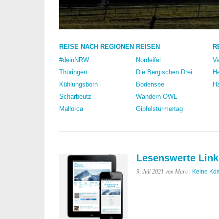
REISE NACH REGIONEN
REISEN
R
#deinNRW
Nordeifel
Va
Thüringen
Die Bergischen Drei
He
Kühlungsborn
Bodensee
Ha
Scharbeutz
Wandern OWL
Mallorca
Gipfelstürmertag
Lesenswerte Link
9. Juli 2021
von Marc
|
Keine Ko