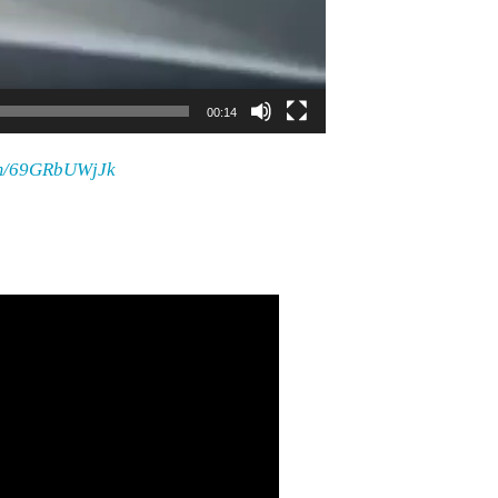
00:14
com/69GRbUWjJk