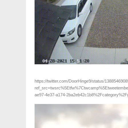
https://twitter.com/DoorHinge9/status/13885469
ref_src=twsrc%5Etfw%7Ctwcamp%5Etweetembe
ae97-4e37-a174-2ba2eb42c1b8%2Fcategory%2Fgl
Video-
Player