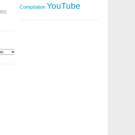
YouTube
Compilation
052)