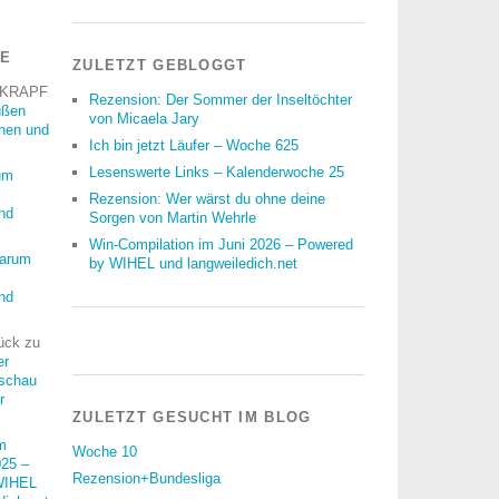
RE
ZULETZT GEBLOGGT
 KRAPF
Rezension: Der Sommer der Inseltöchter
üßen
von Micaela Jary
nnen und
Ich bin jetzt Läufer – Woche 625
Lesenswerte Links – Kalenderwoche 25
um
Rezension: Wer wärst du ohne deine
nd
Sorgen von Martin Wehrle
Win-Compilation im Juni 2026 – Powered
arum
by WIHEL und langweiledich.net
nd
ück
zu
er
schau
r
ZULETZT GESUCHT IM BLOG
m
Woche 10
25 –
Rezension+Bundesliga
WIHEL