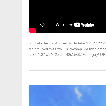
https://twitter.com/vickie19761/status/13915122
ref_src=twsrc%5Etfw%7Ctwcamp%5Etweetembe
ae97-4e37-a174-2ba2eb42c1b8%2Fcategory%2Fgl