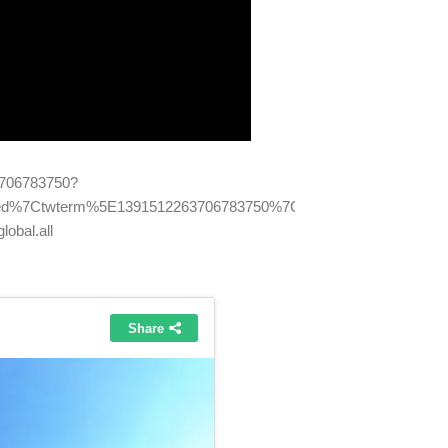
63706783750?
d%7Ctwterm%5E1391512263706783750%7Ctwgr%5E%7Ctwcon%5Es1
obal.all