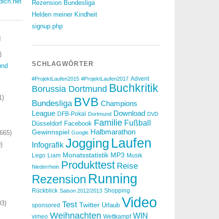
dich.net
Rezension Bundesliga
Helden meiner Kindheit
signup.php
N
)
SCHLAGWÖRTER
und
Advent
#ProjektLaufen2015
#ProjektLaufen2017
Buchkritik
Borussia Dortmund
1)
BVB
Bundesliga
Champions
Download
League
DFB-Pokal
Dortmund
DVD
Familie
Fußball
Düsseldorf
Facebook
Halbmarathon
Gewinnspiel
665)
Google
Laufen
Jogging
)
Infografik
_&ref_url=https%3A%2F%2Ffeedly.com%2Fi%2Fcollection%2F
Monatsstatistik
MP3
Lego
Liam
Musik
Produkttest
Reise
Niederrhein
Running
Rezension
Rückblick
Shopping
Saison 2012/2013
Video
3)
Test
Twitter
Urlaub
sponsored
Weihnachten
WIN
vimeo
Wettkampf