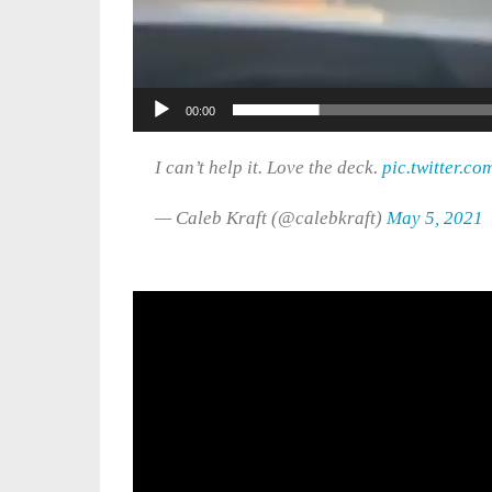
00:00
I can’t help it. Love the deck.
pic.twitter.
— Caleb Kraft (@calebkraft)
May 5, 2021