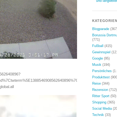
und langweile
KATEGORIE
Blogparade
(367
Borussia Dortm
(771)
Fußball
(415)
Gewinnspiel
(12
Google
(95)
Musik
(194)
Persönliches
(1.
08562640896?
Produkttest
(900
d%7Ctwterm%5E1388546908562640896%7Ctwgr%5E%7Ctwcon%5Es1
Reise
(344)
obal.all
Rezension
(712)
Ritter Sport
(50)
Shopping
(365)
Social Media
(20
Technik
(33)