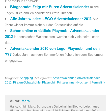
Ebenfalls lesenswert:
Blogparade: Zeigt mir Euren Adventskalender
In drei
Tagen ist es endlich soweit: das erste Türchen...
Alle Jahre wieder: LEGO Adventskalender 2011
Alle
Jahre wieder kommt nicht nur das Christuskind auf die...
Schon online erhältlich: Playmobil Adventskalender
2012
Ist denn schon Weihnachten, werden sich viele beim Lesen
der...
Adventskalender 2010 von Lego, Playmobil und den
???
Jedes Jahr nach den Sommerferien fiebere ich dem September
entgegen....
Kategorien:
Shopping
| Schlagwörter:
Adventskalender
,
Adventskalender
2011
,
Piraten-Schatzhöhle
,
Playmobil
,
Prinzessinnen-Hochzeit
|
Permalink
Autor:
Marc
Hallo, ich bin Marc. Schön, dass Du bei mir im Blog vorbeischaust.
Hier mein Leben in weniger als 140 Zeichen: Passionierter Läufer,