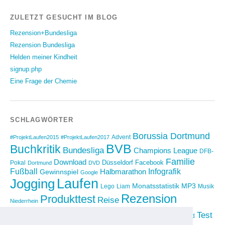
ZULETZT GESUCHT IM BLOG
Rezension+Bundesliga
Rezension Bundesliga
Helden meiner Kindheit
signup.php
Eine Frage der Chemie
SCHLAGWÖRTER
Borussia Dortmund
Advent
#ProjektLaufen2015
#ProjektLaufen2017
BVB
Buchkritik
Bundesliga
Champions League
DFB-
Familie
Download
Düsseldorf
Facebook
Pokal
Dortmund
DVD
Fußball
Infografik
Halbmarathon
Gewinnspiel
Google
Laufen
Jogging
Monatsstatistik
MP3
Lego
Liam
Musik
Rezension
Produkttest
Reise
Niederrhein
Running
Test
Rückblick
Shopping
sponsored
Saison 2012/2013