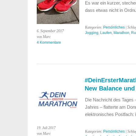
Es war ein kurzer, steche
dass etwas nicht in Ordn
Kategorien:
Persönliches
| Schla
6. September 2017
Jogging
,
Laufen
,
Marathon
,
Ru
von Marc
4 Kommentare
#DeinErsterMarath
New Balance und
Die Nachricht des Tages –
Jahres – flatterte am Do
elektronisches Postfach: i
19. Juli 2017
Kategorien:
Persönliches
| Schla
von Marc