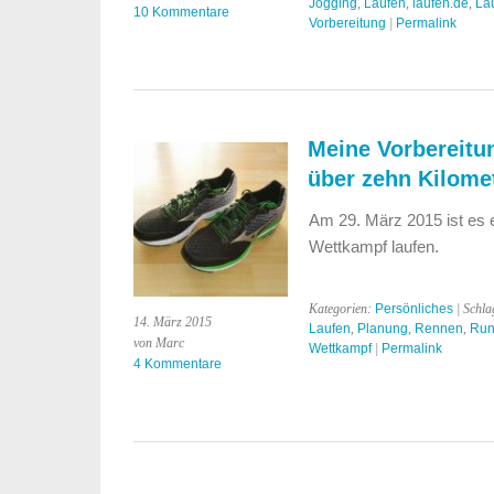
Jogging
,
Laufen
,
laufen.de
,
Lau
10 Kommentare
Vorbereitung
|
Permalink
Meine Vorbereitu
über zehn Kilome
Am 29. März 2015 ist es e
Wettkampf laufen.
Kategorien:
Persönliches
| Schla
14. März 2015
Laufen
,
Planung
,
Rennen
,
Run
von Marc
Wettkampf
|
Permalink
4 Kommentare