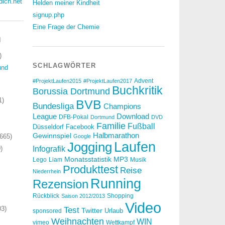
dich.net
Helden meiner Kindheit
signup.php
Eine Frage der Chemie
N
)
SCHLAGWÖRTER
und
Advent
#ProjektLaufen2015
#ProjektLaufen2017
Buchkritik
Borussia Dortmund
1)
BVB
Bundesliga
Champions
Download
League
DFB-Pokal
Dortmund
DVD
Familie
Fußball
Düsseldorf
Facebook
Halbmarathon
Gewinnspiel
665)
Google
Laufen
Jogging
)
Infografik
Monatsstatistik
MP3
Lego
Liam
Musik
Produkttest
Reise
Niederrhein
Running
Rezension
Rückblick
Shopping
Saison 2012/2013
Video
3)
Test
Twitter
Urlaub
sponsored
Weihnachten
WIN
vimeo
Wettkampf