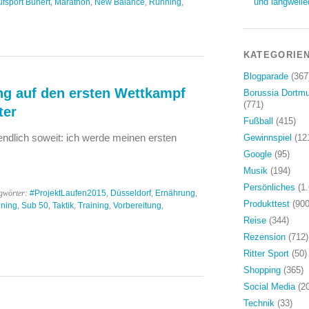
und langweile
fsport Bunert
,
Marathon
,
New Balance
,
Running
,
KATEGORIE
Blogparade
(367
ng auf den ersten Wettkampf
Borussia Dortm
(771)
ter
Fußball
(415)
ndlich soweit: ich werde meinen ersten
Gewinnspiel
(12
Google
(95)
Musik
(194)
Persönliches
(1.
gwörter:
#ProjektLaufen2015
,
Düsseldorf
,
Ernährung
,
Produkttest
(900
ning
,
Sub 50
,
Taktik
,
Training
,
Vorbereitung
,
Reise
(344)
Rezension
(712)
Ritter Sport
(50)
Shopping
(365)
Social Media
(20
Technik
(33)