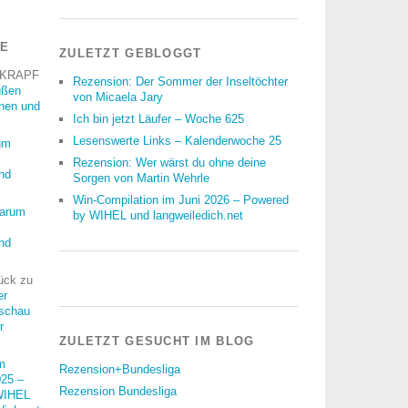
RE
ZULETZT GEBLOGGT
 KRAPF
Rezension: Der Sommer der Inseltöchter
üßen
von Micaela Jary
nnen und
Ich bin jetzt Läufer – Woche 625
Lesenswerte Links – Kalenderwoche 25
um
Rezension: Wer wärst du ohne deine
nd
Sorgen von Martin Wehrle
Win-Compilation im Juni 2026 – Powered
arum
by WIHEL und langweiledich.net
nd
ück
zu
er
schau
r
ZULETZT GESUCHT IM BLOG
m
Rezension+Bundesliga
25 –
Rezension Bundesliga
WIHEL