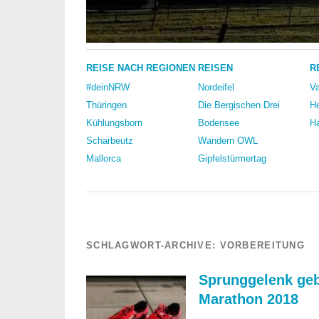
REISE NACH REGIONEN
REISEN
R
#deinNRW
Nordeifel
Va
Thüringen
Die Bergischen Drei
He
Kühlungsborn
Bodensee
Ha
Scharbeutz
Wandern OWL
Mallorca
Gipfelstürmertag
SCHLAGWORT-ARCHIVE:
VORBEREITUNG
Sprunggelenk geb
Marathon 2018