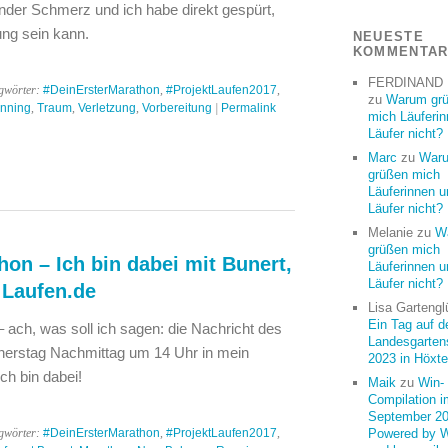
nder Schmerz und ich habe direkt gespürt,
ung sein kann.
NEUESTE
KOMMENTA
FERDINAND
gwörter:
#DeinErsterMarathon
,
#ProjektLaufen2017
,
zu
Warum gr
nning
,
Traum
,
Verletzung
,
Vorbereitung
|
Permalink
mich Läuferi
Läufer nicht?
Marc
zu
War
grüßen mich
Läuferinnen u
Läufer nicht?
Melanie
zu
W
grüßen mich
on – Ich bin dabei mit Bunert,
Läuferinnen u
Läufer nicht?
 Laufen.de
Lisa Gartengl
Ein Tag auf d
 ach, was soll ich sagen: die Nachricht des
Landesgarten
nnerstag Nachmittag um 14 Uhr in mein
2023 in Höxte
ch bin dabei!
Maik
zu
Win-
Compilation i
September 20
gwörter:
#DeinErsterMarathon
,
#ProjektLaufen2017
,
Powered by 