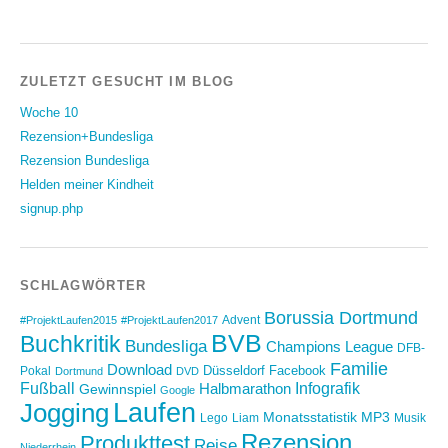
ZULETZT GESUCHT IM BLOG
Woche 10
Rezension+Bundesliga
Rezension Bundesliga
Helden meiner Kindheit
signup.php
SCHLAGWÖRTER
Borussia Dortmund
Advent
#ProjektLaufen2015
#ProjektLaufen2017
BVB
Buchkritik
Bundesliga
Champions League
DFB-
Familie
Download
Düsseldorf
Facebook
Pokal
Dortmund
DVD
Fußball
Infografik
Halbmarathon
Gewinnspiel
Google
Laufen
Jogging
Monatsstatistik
MP3
Lego
Liam
Musik
Rezension
Produkttest
Reise
Niederrhein