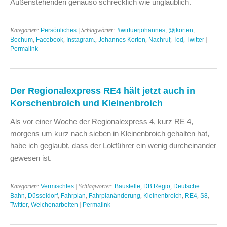
Außenstehenden genauso schrecklich wie unglaublich.
Kategorien:
Persönliches
| Schlagwörter:
#wirfuerjohannes
,
@jkorten
,
Bochum
,
Facebook
,
Instagram.
,
Johannes Korten
,
Nachruf
,
Tod
,
Twitter
|
Permalink
Der Regionalexpress RE4 hält jetzt auch in
Korschenbroich und Kleinenbroich
Als vor einer Woche der Regionalexpress 4, kurz RE 4,
morgens um kurz nach sieben in Kleinenbroich gehalten hat,
habe ich geglaubt, dass der Lokführer ein wenig durcheinander
gewesen ist.
Kategorien:
Vermischtes
| Schlagwörter:
Baustelle
,
DB Regio
,
Deutsche
Bahn
,
Düsseldorf
,
Fahrplan
,
Fahrplanänderung
,
Kleinenbroich
,
RE4
,
S8
,
Twitter
,
Weichenarbeiten
|
Permalink