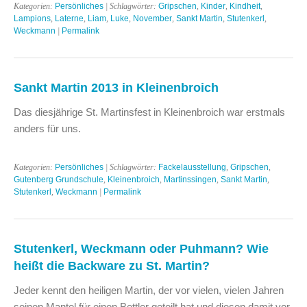
Kategorien:
Persönliches
| Schlagwörter:
Gripschen
,
Kinder
,
Kindheit
,
Lampions
,
Laterne
,
Liam
,
Luke
,
November
,
Sankt Martin
,
Stutenkerl
,
Weckmann
|
Permalink
Sankt Martin 2013 in Kleinenbroich
Das diesjährige St. Martinsfest in Kleinenbroich war erstmals
anders für uns.
Kategorien:
Persönliches
| Schlagwörter:
Fackelausstellung
,
Gripschen
,
Gutenberg Grundschule
,
Kleinenbroich
,
Martinssingen
,
Sankt Martin
,
Stutenkerl
,
Weckmann
|
Permalink
Stutenkerl, Weckmann oder Puhmann? Wie
heißt die Backware zu St. Martin?
Jeder kennt den heiligen Martin, der vor vielen, vielen Jahren
seinen Mantel für einen Bettler geteilt hat und diesen damit vor