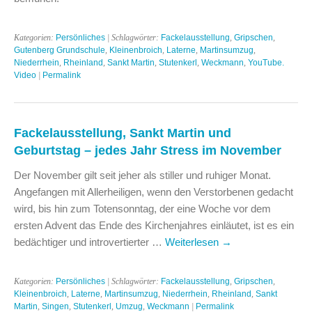
Kategorien:
Persönliches
| Schlagwörter:
Fackelausstellung
,
Gripschen
,
Gutenberg Grundschule
,
Kleinenbroich
,
Laterne
,
Martinsumzug
,
Niederrhein
,
Rheinland
,
Sankt Martin
,
Stutenkerl
,
Weckmann
,
YouTube.
Video
|
Permalink
Fackelausstellung, Sankt Martin und
Geburtstag – jedes Jahr Stress im November
Der November gilt seit jeher als stiller und ruhiger Monat.
Angefangen mit Allerheiligen, wenn den Verstorbenen gedacht
wird, bis hin zum Totensonntag, der eine Woche vor dem
ersten Advent das Ende des Kirchenjahres einläutet, ist es ein
bedächtiger und introvertierter …
Weiterlesen
→
Kategorien:
Persönliches
| Schlagwörter:
Fackelausstellung
,
Gripschen
,
Kleinenbroich
,
Laterne
,
Martinsumzug
,
Niederrhein
,
Rheinland
,
Sankt
Martin
,
Singen
,
Stutenkerl
,
Umzug
,
Weckmann
|
Permalink