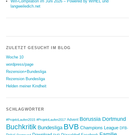
Win-Compilation im Juni 2026 – Powered by WIHEL und
langweiledich.net
ZULETZT GESUCHT IM BLOG
Woche 10
wordpress/page
Rezension+Bundesliga
Rezension Bundesliga
Helden meiner Kindheit
SCHLAGWÖRTER
Borussia Dortmund
Advent
#ProjektLaufen2015
#ProjektLaufen2017
BVB
Buchkritik
Bundesliga
Champions League
DFB-
Familie
Download
Düsseldorf
Facebook
Pokal
Dortmund
DVD