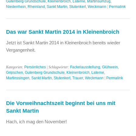
Gutenberg Grundschule
,
Kleinenbroich
,
Laterne
,
Martinsumzug
,
Niederrhein
,
Rheinland
,
Sankt Martin
,
Stutenkerl
,
Weckmann
|
Permalink
Das war Sankt Martin 2014 in Kleinenbroich
Jetzt ist Sankt Martin 2014 in Kleinenbroich bereits wieder
Vergangenheit.
Kategorien:
Persönliches
| Schlagwörter:
Fackelausstellung
,
Glühwein
,
Gripschen
,
Gutenberg Grundschule
,
Kleinenbroich
,
Laterne
,
Martinssingen
,
Sankt Martin
,
Stutenkerl
,
Trauer
,
Weckmann
|
Permalink
Die Vorweihnachtszeit beginnt bei uns mit
Sankt Martin
Hach, ich mag den November!