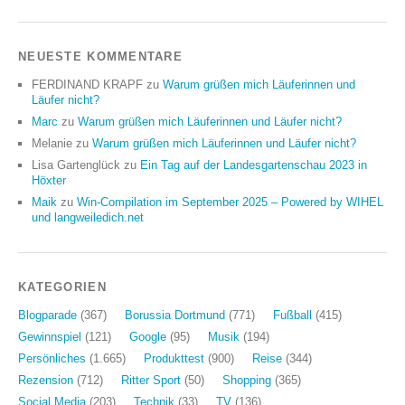
NEUESTE KOMMENTARE
FERDINAND KRAPF
zu
Warum grüßen mich Läuferinnen und
Läufer nicht?
Marc
zu
Warum grüßen mich Läuferinnen und Läufer nicht?
Melanie
zu
Warum grüßen mich Läuferinnen und Läufer nicht?
Lisa Gartenglück
zu
Ein Tag auf der Landesgartenschau 2023 in
Höxter
Maik
zu
Win-Compilation im September 2025 – Powered by WIHEL
und langweiledich.net
KATEGORIEN
Blogparade
(367)
Borussia Dortmund
(771)
Fußball
(415)
Gewinnspiel
(121)
Google
(95)
Musik
(194)
Persönliches
(1.665)
Produkttest
(900)
Reise
(344)
Rezension
(712)
Ritter Sport
(50)
Shopping
(365)
Social Media
(203)
Technik
(33)
TV
(136)