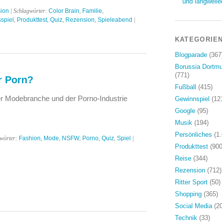
und langweile
ion
| Schlagwörter:
Color Brain
,
Familie
,
sspiel
,
Produkttest
,
Quiz
,
Rezension
,
Spieleabend
|
KATEGORIE
Blogparade
(367
Borussia Dortm
(771)
r Porn?
Fußball
(415)
r Modebranche und der Porno-Industrie
Gewinnspiel
(12
Google
(95)
Musik
(194)
Persönliches
(1.
gwörter:
Fashion
,
Mode
,
NSFW
,
Porno
,
Quiz
,
Spiel
|
Produkttest
(900
Reise
(344)
Rezension
(712)
Ritter Sport
(50)
Shopping
(365)
Social Media
(20
Technik
(33)