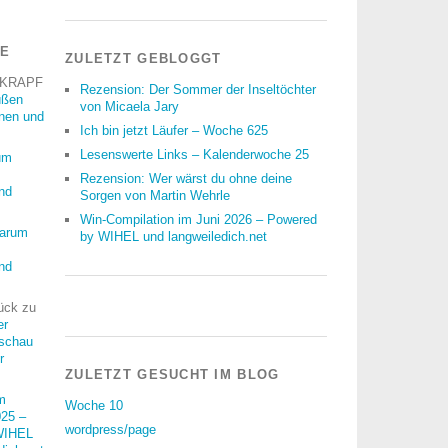
RE
ZULETZT GEBLOGGT
 KRAPF
Rezension: Der Sommer der Inseltöchter
üßen
von Micaela Jary
nnen und
Ich bin jetzt Läufer – Woche 625
Lesenswerte Links – Kalenderwoche 25
um
Rezension: Wer wärst du ohne deine
nd
Sorgen von Martin Wehrle
Win-Compilation im Juni 2026 – Powered
arum
by WIHEL und langweiledich.net
nd
ück
zu
er
schau
r
ZULETZT GESUCHT IM BLOG
m
Woche 10
25 –
wordpress/page
WIHEL