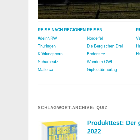
REISE NACH REGIONEN
REISEN
R
#deinNRW
Nordeifel
Va
Thüringen
Die Bergischen Drei
He
Kühlungsborn
Bodensee
Ha
Scharbeutz
Wandern OWL
Mallorca
Gipfelstürmertag
SCHLAGWORT-ARCHIVE:
QUIZ
Produkttest: Der
2022