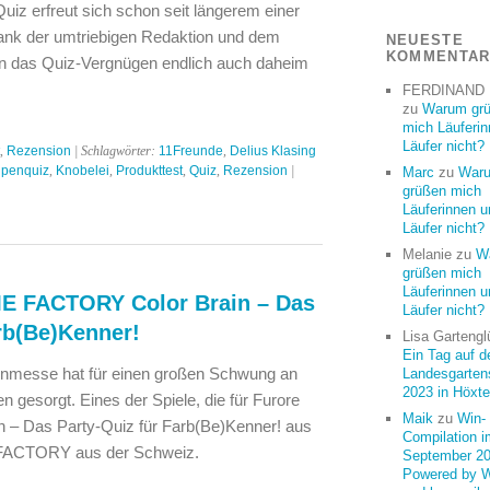
iz erfreut sich schon seit längerem einer
dank der umtriebigen Redaktion und dem
NEUESTE
KOMMENTA
nn das Quiz-Vergnügen endlich auch daheim
FERDINAND
zu
Warum gr
mich Läuferi
Läufer nicht?
,
Rezension
| Schlagwörter:
11Freunde
,
Delius Klasing
ipenquiz
,
Knobelei
,
Produkttest
,
Quiz
,
Rezension
|
Marc
zu
War
grüßen mich
Läuferinnen u
Läufer nicht?
Melanie
zu
W
grüßen mich
Läuferinnen u
ME FACTORY Color Brain – Das
Läufer nicht?
rb(Be)Kenner!
Lisa Gartengl
Ein Tag auf d
enmesse hat für einen großen Schwung an
Landesgarten
2023 in Höxte
n gesorgt. Eines der Spiele, die für Furore
Maik
zu
Win-
ain – Das Party-Quiz für Farb(Be)Kenner! aus
Compilation i
FACTORY aus der Schweiz.
September 20
Powered by 