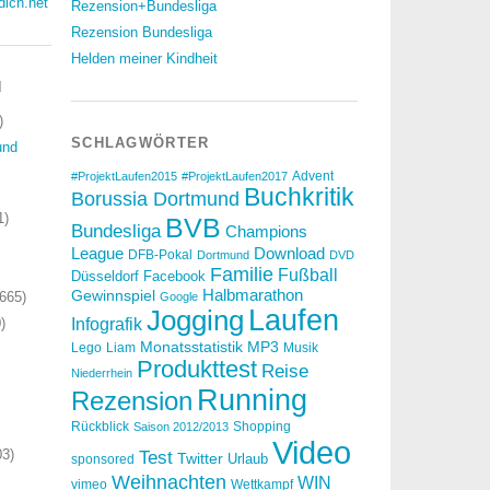
dich.net
Rezension+Bundesliga
Rezension Bundesliga
Helden meiner Kindheit
N
)
SCHLAGWÖRTER
und
Advent
#ProjektLaufen2015
#ProjektLaufen2017
Buchkritik
Borussia Dortmund
1)
BVB
Bundesliga
Champions
Download
League
DFB-Pokal
Dortmund
DVD
Familie
Fußball
Düsseldorf
Facebook
Halbmarathon
Gewinnspiel
665)
Google
Laufen
Jogging
)
Infografik
Monatsstatistik
MP3
Lego
Liam
Musik
Produkttest
Reise
Niederrhein
Running
Rezension
Rückblick
Shopping
Saison 2012/2013
Video
3)
Test
Twitter
Urlaub
sponsored
Weihnachten
WIN
vimeo
Wettkampf