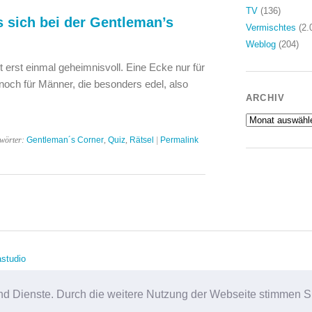
TV
(136)
 sich bei der Gentleman’s
Vermischtes
(2.
Weblog
(204)
 erst einmal geheimnisvoll. Eine Ecke nur für
och für Männer, die besonders edel, also
ARCHIV
Archiv
gwörter:
Gentleman´s Corner
,
Quiz
,
Rätsel
|
Permalink
studio
e und Dienste. Durch die weitere Nutzung der Webseite stimmen