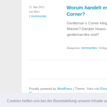
Worum handelt es
31. Mai 2012
von Marc
Corner?
1 Kommentar
Gentleman´s Corner klingt
Männer? Darüber hinaus n
gentleman-like sind?
Kategorien:
Vermischtes
| Schla
Proudly powered by
WordPress
|
Theme: Yoko von
Elma
Oben
Cookies helfen uns bei der Bereitstellung unserer Inhalt