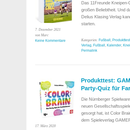
Das 11Freunde Kneipen-Qu
großen Beliebtheit. Und 
Delius Klasing Verlag ka
starten.
7. Dezember 2021
von Marc
Kategorien:
Fußball
,
Produkttest
Keine Kommentare
Verlag
,
Fußball
,
Kalender
,
Kne
Permalink
Produkttest: GA
Party-Quiz für Fa
Die Nürnberger Spielwar
neuen Gesellschaftsspiele
gesorgt hat, ist Color Br
dem Spieleverlag GAME
17. März 2020