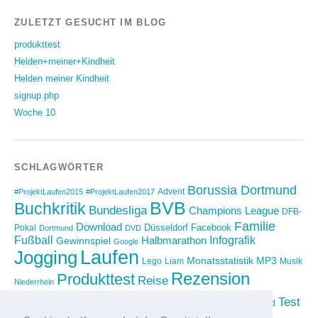
ZULETZT GESUCHT IM BLOG
produkttest
Helden+meiner+Kindheit
Helden meiner Kindheit
signup.php
Woche 10
SCHLAGWÖRTER
Borussia Dortmund
Advent
#ProjektLaufen2015
#ProjektLaufen2017
BVB
Buchkritik
Bundesliga
Champions League
DFB-
Familie
Download
Düsseldorf
Facebook
Pokal
Dortmund
DVD
Fußball
Infografik
Halbmarathon
Gewinnspiel
Google
Laufen
Jogging
Monatsstatistik
MP3
Lego
Liam
Musik
Rezension
Produkttest
Reise
Niederrhein
Running
Test
Rückblick
Shopping
sponsored
Saison 2012/2013