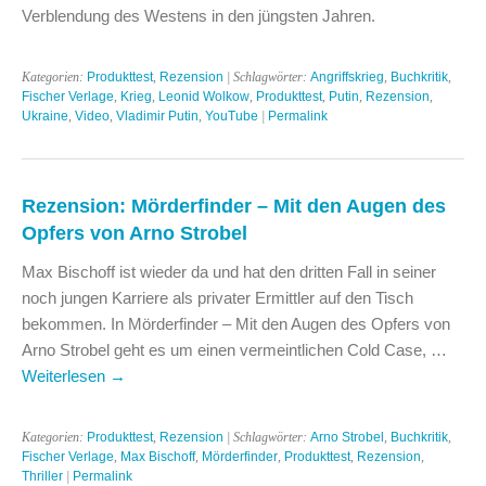
Verblendung des Westens in den jüngsten Jahren.
Kategorien:
Produkttest
,
Rezension
| Schlagwörter:
Angriffskrieg
,
Buchkritik
,
Fischer Verlage
,
Krieg
,
Leonid Wolkow
,
Produkttest
,
Putin
,
Rezension
,
Ukraine
,
Video
,
Vladimir Putin
,
YouTube
|
Permalink
Rezension: Mörderfinder – Mit den Augen des
Opfers von Arno Strobel
Max Bischoff ist wieder da und hat den dritten Fall in seiner
noch jungen Karriere als privater Ermittler auf den Tisch
bekommen. In Mörderfinder – Mit den Augen des Opfers von
Arno Strobel geht es um einen vermeintlichen Cold Case, …
Weiterlesen
→
Kategorien:
Produkttest
,
Rezension
| Schlagwörter:
Arno Strobel
,
Buchkritik
,
Fischer Verlage
,
Max Bischoff
,
Mörderfinder
,
Produkttest
,
Rezension
,
Thriller
|
Permalink