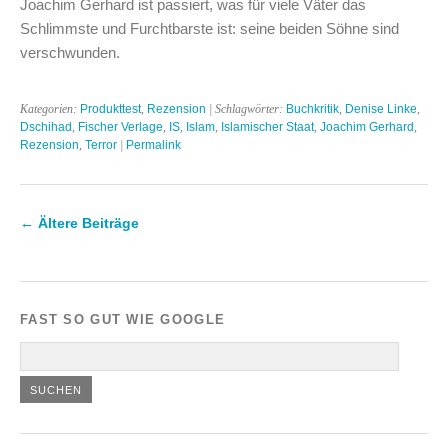
Joachim Gerhard ist passiert, was für viele Väter das
Schlimmste und Furchtbarste ist: seine beiden Söhne sind
verschwunden.
Kategorien:
Produkttest
,
Rezension
| Schlagwörter:
Buchkritik
,
Denise Linke
,
Dschihad
,
Fischer Verlage
,
IS
,
Islam
,
Islamischer Staat
,
Joachim Gerhard
,
Rezension
,
Terror
|
Permalink
←
Ältere Beiträge
FAST SO GUT WIE GOOGLE