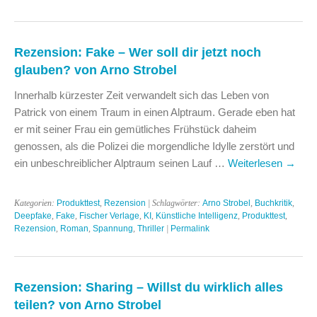
Rezension: Fake – Wer soll dir jetzt noch
glauben? von Arno Strobel
Innerhalb kürzester Zeit verwandelt sich das Leben von
Patrick von einem Traum in einen Alptraum. Gerade eben hat
er mit seiner Frau ein gemütliches Frühstück daheim
genossen, als die Polizei die morgendliche Idylle zerstört und
ein unbeschreiblicher Alptraum seinen Lauf …
Weiterlesen
→
Kategorien:
Produkttest
,
Rezension
| Schlagwörter:
Arno Strobel
,
Buchkritik
,
Deepfake
,
Fake
,
Fischer Verlage
,
KI
,
Künstliche Intelligenz
,
Produkttest
,
Rezension
,
Roman
,
Spannung
,
Thriller
|
Permalink
Rezension: Sharing – Willst du wirklich alles
teilen? von Arno Strobel