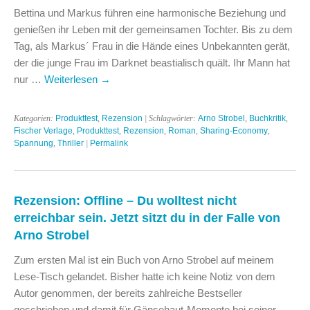
Bettina und Markus führen eine harmonische Beziehung und
genießen ihr Leben mit der gemeinsamen Tochter. Bis zu dem
Tag, als Markus´ Frau in die Hände eines Unbekannten gerät,
der die junge Frau im Darknet beastialisch quält. Ihr Mann hat
nur …
Weiterlesen
→
Kategorien:
Produkttest
,
Rezension
| Schlagwörter:
Arno Strobel
,
Buchkritik
,
Fischer Verlage
,
Produkttest
,
Rezension
,
Roman
,
Sharing-Economy
,
Spannung
,
Thriller
|
Permalink
Rezension: Offline – Du wolltest nicht
erreichbar sein. Jetzt sitzt du in der Falle von
Arno Strobel
Zum ersten Mal ist ein Buch von Arno Strobel auf meinem
Lese-Tisch gelandet. Bisher hatte ich keine Notiz von dem
Autor genommen, der bereits zahlreiche Bestseller
geschrieben und damit für Gänsehaut-Momente bei seiner