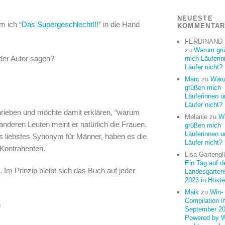
NEUESTE
m ich “
Das Supergeschlecht!!!
” in die Hand
KOMMENTA
FERDINAND
zu
Warum gr
 der Autor sagen?
mich Läuferi
Läufer nicht?
Marc
zu
War
grüßen mich
Läuferinnen u
Läufer nicht?
rieben und möchte damit erklären, “warum
Melanie
zu
W
anderen Leuten meint er natürlich die Frauen.
grüßen mich
Läuferinnen u
ers liebstes Synonym für Männer, haben es die
Läufer nicht?
 Kontrahenten.
Lisa Gartengl
Ein Tag auf d
Im Prinzip bleibt sich das Buch auf jeder
Landesgarten
2023 in Höxte
Maik
zu
Win-
Compilation i
n
September 20
Powered by 