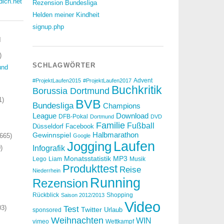
dich.net
Rezension Bundesliga
Helden meiner Kindheit
signup.php
N
)
SCHLAGWÖRTER
und
Advent
#ProjektLaufen2015
#ProjektLaufen2017
Buchkritik
Borussia Dortmund
1)
BVB
Bundesliga
Champions
Download
League
DFB-Pokal
Dortmund
DVD
Familie
Fußball
Düsseldorf
Facebook
Halbmarathon
Gewinnspiel
665)
Google
Laufen
Jogging
)
Infografik
Monatsstatistik
MP3
Lego
Liam
Musik
Produkttest
Reise
Niederrhein
Running
Rezension
Rückblick
Shopping
Saison 2012/2013
Video
3)
Test
Twitter
Urlaub
sponsored
Weihnachten
WIN
vimeo
Wettkampf