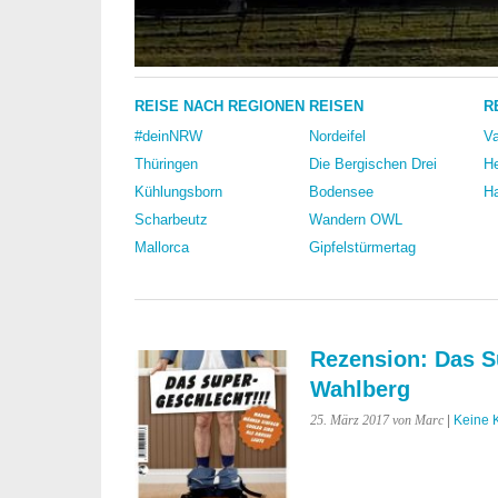
REISE NACH REGIONEN
REISEN
R
#deinNRW
Nordeifel
Va
Thüringen
Die Bergischen Drei
He
Kühlungsborn
Bodensee
Ha
Scharbeutz
Wandern OWL
Mallorca
Gipfelstürmertag
Rezension: Das S
Wahlberg
25. März 2017
von Marc
|
Keine 