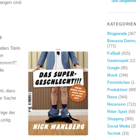
und langweile
gangen sind
KATEGORIE
Blogparade
(367
e
Borussia Dortm
(771)
ilen Titeln
Fußball
(415)
er
Gewinnspiel
(12
mmmm!!!”.
Google
(95)
die
Musik
(194)
Persönliches
(1.
Produkttest
(900
nt, dass
Reise
(344)
le Sache
Rezension
(712)
Ritter Sport
(50)
nige der
Shopping
(365)
Lustig.
Social Media
(20
Technik
(33)