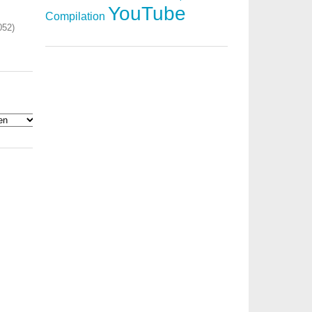
YouTube
Compilation
052)