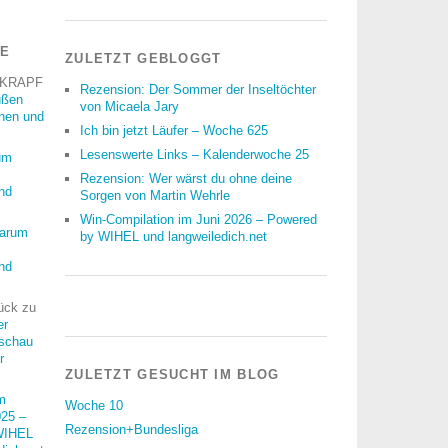
RE
ZULETZT GEBLOGGT
 KRAPF
Rezension: Der Sommer der Inseltöchter
üßen
von Micaela Jary
nnen und
Ich bin jetzt Läufer – Woche 625
Lesenswerte Links – Kalenderwoche 25
um
Rezension: Wer wärst du ohne deine
nd
Sorgen von Martin Wehrle
Win-Compilation im Juni 2026 – Powered
arum
by WIHEL und langweiledich.net
nd
ück
zu
er
schau
r
ZULETZT GESUCHT IM BLOG
m
Woche 10
25 –
Rezension+Bundesliga
WIHEL