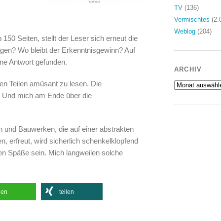
TV
(136)
Vermischtes
(2.
Weblog
(204)
 150 Seiten, stellt der Leser sich erneut die
agen? Wo bleibt der Erkenntnisgewinn? Auf
ine Antwort gefunden.
ARCHIV
en Teilen amüsant zu lesen. Die
Archiv
t. Und mich am Ende über die
 und Bauwerken, die auf einer abstrakten
 erfreut, wird sicherlich schenkelklopfend
en Späße sein. Mich langweilen solche
len
teilen