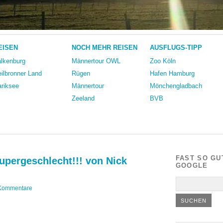
EISEN
NOCH MEHR REISEN
AUSFLUGS-TIPP
lkenburg
Männertour OWL
Zoo Köln
ilbronner Land
Rügen
Hafen Hamburg
riksee
Männertour
Mönchengladbach
Zeeland
BVB
FAST SO GU
upergeschlecht!!! von Nick
GOOGLE
Kommentare