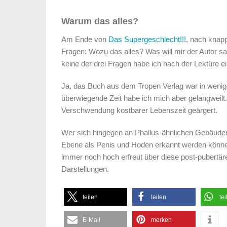
Warum das alles?
Am Ende von
Das Supergeschlecht!!!
, nach knapp
Fragen: Wozu das alles? Was will mir der Autor s
keine der drei Fragen habe ich nach der Lektüre e
Ja, das Buch aus dem Tropen Verlag war in wenig
überwiegende Zeit habe ich mich aber gelangweil
Verschwendung kostbarer Lebenszeit geärgert.
Wer sich hingegen an Phallus-ähnlichen Gebäuden
Ebene als Penis und Hoden erkannt werden können,
immer noch hoch erfreut über diese post-pubertär
Darstellungen.
teilen
teilen
tei
E-Mail
merken