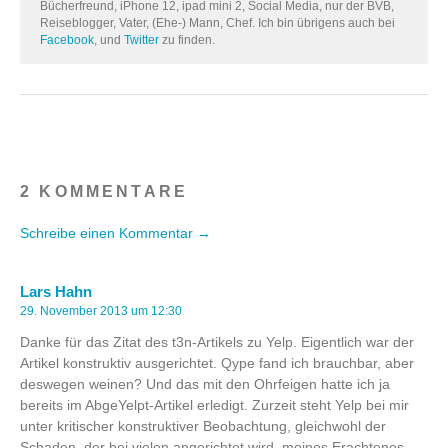
Bücherfreund, iPhone 12, ipad mini 2, Social Media, nur der BVB,
Reiseblogger, Vater, (Ehe-) Mann, Chef. Ich bin übrigens auch bei
Facebook
, und
Twitter
zu finden.
2 KOMMENTARE
Schreibe einen Kommentar →
Lars Hahn
29. November 2013 um 12:30
Danke für das Zitat des t3n-Artikels zu Yelp. Eigentlich war der
Artikel konstruktiv ausgerichtet. Qype fand ich brauchbar, aber
deswegen weinen? Und das mit den Ohrfeigen hatte ich ja
bereits im AbgeYelpt-Artikel erledigt. Zurzeit steht Yelp bei mir
unter kritischer konstruktiver Beobachtung, gleichwohl der
Schaden, der bei vielen angerichtet wird, meines Erachtenes