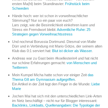
ersten Ma(hl) beim Skandinavier:
Frühstück beim
Schweden
Hände hoch: wer ist schon in vorweihnachtlicher
Stimmung? Nur so ein paar von euch?
Lars zeigt, wie die Besinnlichkeit einkehren kann und
Stress ein Fremdwort bleibt:
Adventliche Ruhe: 25
Strategien gegen Vorweihnachtsstress
Und nochmal Borussia Dortmund. Diesmal von Malte
Dürr und in Verbindung mit Mario Götze, der seinem alten
Klub das 0:1 serviert hat:
Blut ist dicker als Wasser
.
Andreas war zu Gast beim #koellesterin4 und hat nicht
nur schöne Erfahrungen gemacht:
von Menschen und
Twitterern
Mein Kumpel Micha hatte schon vor einiger Zeit
das
Thema G8 am Gymnasium aufgegriffen
.
Ein Artikel in der Zeit legt den Finger in die Wunde:
Liebe
Marie
Jochen Mai hat sich mit den unterschiedlichen Link-Arten
im Netz beschäftigt – nicht nur für Blogger interessant:
Backlinks, Linkbaits, Quellenangaben: Die Typologie der