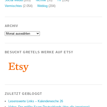
Social Media
(203)
Technik
(33)
TV
(136)
Vermischtes
(2.054)
Weblog
(204)
ARCHIV
Archiv
BESUCHT GRETELS WERKE AUF ETSY
ZULETZT GEBLOGGT
Lesenswerte Links – Kalenderwoche 26
Video: Der größte Scam Deutschlands (den alle ignorieren)