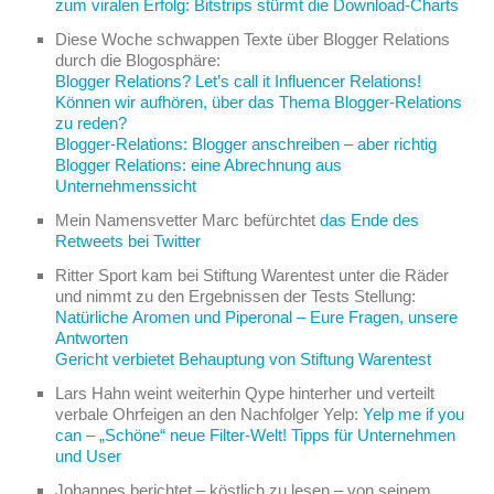
zum viralen Erfolg: Bitstrips stürmt die Download-Charts
Diese Woche schwappen Texte über Blogger Relations
durch die Blogosphäre:
Blogger Relations? Let’s call it Influencer Relations!
Können wir aufhören, über das Thema Blogger-Relations
zu reden?
Blogger-Relations: Blogger anschreiben – aber richtig
Blogger Relations: eine Abrechnung aus
Unternehmenssicht
Mein Namensvetter Marc befürchtet
das Ende des
Retweets bei Twitter
Ritter Sport kam bei Stiftung Warentest unter die Räder
und nimmt zu den Ergebnissen der Tests Stellung:
Natürliche Aromen und Piperonal – Eure Fragen, unsere
Antworten
Gericht verbietet Behauptung von Stiftung Warentest
Lars Hahn weint weiterhin Qype hinterher und verteilt
verbale Ohrfeigen an den Nachfolger Yelp:
Yelp me if you
can – „Schöne“ neue Filter-Welt! Tipps für Unternehmen
und User
Johannes berichtet – köstlich zu lesen – von seinem