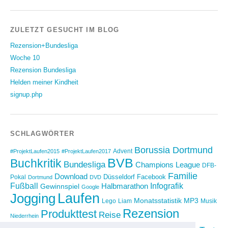
ZULETZT GESUCHT IM BLOG
Rezension+Bundesliga
Woche 10
Rezension Bundesliga
Helden meiner Kindheit
signup.php
SCHLAGWÖRTER
Borussia Dortmund
Advent
#ProjektLaufen2015
#ProjektLaufen2017
BVB
Buchkritik
Bundesliga
Champions League
DFB-
Familie
Download
Düsseldorf
Facebook
Pokal
Dortmund
DVD
Fußball
Infografik
Halbmarathon
Gewinnspiel
Google
Laufen
Jogging
Monatsstatistik
MP3
Lego
Liam
Musik
Rezension
Produkttest
Reise
Niederrhein