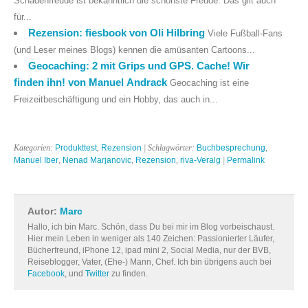
Schadenfreude ist bekanntlich die schönste Freude. Das gilt auch
für...
Rezension: fiesbook von Oli Hilbring
Viele Fußball-Fans
(und Leser meines Blogs) kennen die amüsanten Cartoons...
Geocaching: 2 mit Grips und GPS. Cache! Wir
finden ihn! von Manuel Andrack
Geocaching ist eine
Freizeitbeschäftigung und ein Hobby, das auch in...
Kategorien:
Produkttest
,
Rezension
| Schlagwörter:
Buchbesprechung
,
Manuel Iber
,
Nenad Marjanovic
,
Rezension
,
riva-Veralg
|
Permalink
Autor:
Marc
Hallo, ich bin Marc. Schön, dass Du bei mir im Blog vorbeischaust.
Hier mein Leben in weniger als 140 Zeichen: Passionierter Läufer,
Bücherfreund, iPhone 12, ipad mini 2, Social Media, nur der BVB,
Reiseblogger, Vater, (Ehe-) Mann, Chef. Ich bin übrigens auch bei
Facebook
, und
Twitter
zu finden.