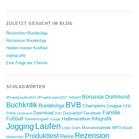
ZULETZT GESUCHT IM BLOG
Rezension+Bundesliga
Rezension Bundesliga
Helden meiner Kindheit
signup.php
Eine Frage der Chemie
SCHLAGWÖRTER
Borussia Dortmund
Advent
#ProjektLaufen2015
#ProjektLaufen2017
BVB
Buchkritik
Bundesliga
Champions League
DFB-
Familie
Download
Düsseldorf
Facebook
Pokal
Dortmund
DVD
Fußball
Infografik
Halbmarathon
Gewinnspiel
Google
Laufen
Jogging
Monatsstatistik
MP3
Lego
Liam
Musik
Rezension
Produkttest
Reise
Niederrhein