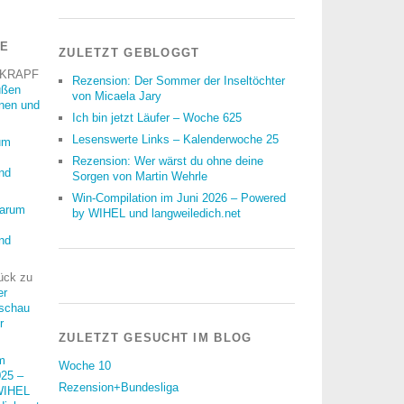
RE
ZULETZT GEBLOGGT
 KRAPF
Rezension: Der Sommer der Inseltöchter
üßen
von Micaela Jary
nnen und
Ich bin jetzt Läufer – Woche 625
Lesenswerte Links – Kalenderwoche 25
um
Rezension: Wer wärst du ohne deine
nd
Sorgen von Martin Wehrle
Win-Compilation im Juni 2026 – Powered
arum
by WIHEL und langweiledich.net
nd
ück
zu
er
schau
r
ZULETZT GESUCHT IM BLOG
m
Woche 10
25 –
Rezension+Bundesliga
WIHEL