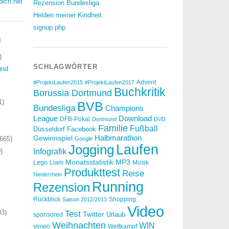
dich.net
Rezension Bundesliga
Helden meiner Kindheit
signup.php
N
)
SCHLAGWÖRTER
und
Advent
#ProjektLaufen2015
#ProjektLaufen2017
Buchkritik
Borussia Dortmund
1)
BVB
Bundesliga
Champions
Download
League
DFB-Pokal
Dortmund
DVD
Familie
Fußball
Düsseldorf
Facebook
Halbmarathon
Gewinnspiel
665)
Google
Laufen
Jogging
)
Infografik
Monatsstatistik
MP3
Lego
Liam
Musik
Produkttest
Reise
Niederrhein
Running
Rezension
Rückblick
Shopping
Saison 2012/2013
Video
3)
Test
Twitter
Urlaub
sponsored
Weihnachten
WIN
vimeo
Wettkampf