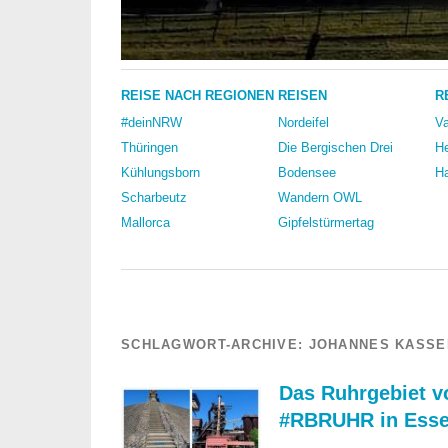
REISE NACH REGIONEN
REISEN
R
#deinNRW
Nordeifel
Va
Thüringen
Die Bergischen Drei
He
Kühlungsborn
Bodensee
Ha
Scharbeutz
Wandern OWL
Mallorca
Gipfelstürmertag
SCHLAGWORT-ARCHIVE:
JOHANNES KASS
Das Ruhrgebiet v
#RBRUHR in Ess