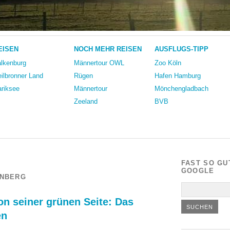
EISEN
NOCH MEHR REISEN
AUSFLUGS-TIPP
lkenburg
Männertour OWL
Zoo Köln
ilbronner Land
Rügen
Hafen Hamburg
riksee
Männertour
Mönchengladbach
Zeeland
BVB
FAST SO GU
GOOGLE
ENBERG
on seiner grünen Seite: Das
en