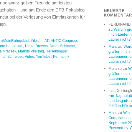
r schwarz-gelben Freunde am letzten
fgehalten – und am Ende den DFB-Pokalsieg
NEUESTE
KOMMENTA
rneut bei der Verlosung von Eintrittskarten für
gen.
FERDINAND
zu
Warum gr
mich Läuferi
Läufer nicht?
:
#MeinRuhrgebiet
,
#rbruhr
,
ATLANTIC Congress
üne Hauptstadt
,
Heike Drewes
,
Janett Schindler
,
Marc
zu
War
na Mracsek
,
Markus Pließnig
,
Reiseblogger
,
grüßen mich
Läuferinnen u
lrich Schreiber
,
Video
,
YouTube
|
Permalink
Läufer nicht?
Melanie
zu
W
grüßen mich
Läuferinnen u
Läufer nicht?
Lisa Gartengl
Ein Tag auf d
Landesgarten
2023 in Höxte
Maik
zu
Win-
Compilation i
September 20
Powered by 