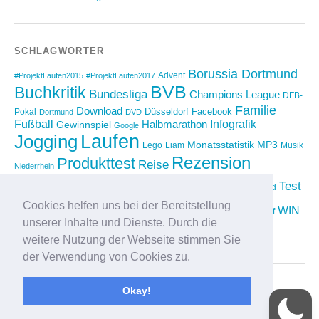
SCHLAGWÖRTER
Borussia Dortmund
Advent
#ProjektLaufen2015
#ProjektLaufen2017
BVB
Buchkritik
Bundesliga
Champions League
DFB-
Familie
Download
Düsseldorf
Facebook
Pokal
Dortmund
DVD
Fußball
Infografik
Halbmarathon
Gewinnspiel
Google
Laufen
Jogging
Monatsstatistik
MP3
Lego
Liam
Musik
Rezension
Produkttest
Reise
Niederrhein
Running
Test
Rückblick
Shopping
sponsored
Saison 2012/2013
Video
Cookies helfen uns bei der Bereitstellung
Weihnachten
WIN
Twitter
Urlaub
vimeo
Wettkampf
unserer Inhalte und Dienste. Durch die
YouTube
Compilation
weitere Nutzung der Webseite stimmen Sie
der Verwendung von Cookies zu.
Okay!
Proudly powered by
WordPress
|
Theme: Yoko von
Elmastudio
Oben