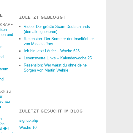
RE
ZULETZT GEBLOGGT
 KRAPF
Video: Der größte Scam Deutschlands
üßen
(den alle ignorieren)
nnen und
Rezension: Der Sommer der Inseltöchter
von Micaela Jary
um
Ich bin jetzt Läufer – Woche 625
nd
Lesenswerte Links – Kalenderwoche 25
Rezension: Wer wärst du ohne deine
arum
Sorgen von Martin Wehrle
nd
ück
zu
er
schau
r
ZULETZT GESUCHT IM BLOG
m
signup.php
25 –
Woche 10
WIHEL