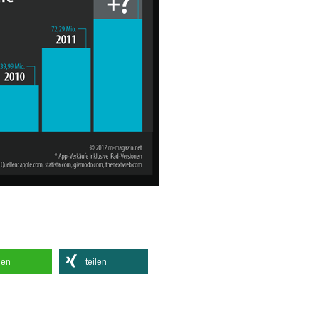
len
teilen