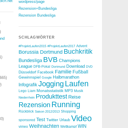
dich.net
wordpress/page
Rezension+Bundesliga
Rezension Bundesliga
N
)
SCHLAGWÖRTER
und
Advent
#ProjektLaufen2015
#ProjektLaufen2017
Buchkritik
Borussia Dortmund
1)
BVB
Bundesliga
Champions
Download
League
DFB-Pokal
Dortmund
DVD
Familie
Fußball
Düsseldorf
Facebook
Halbmarathon
Gewinnspiel
665)
Google
Laufen
Jogging
)
Infografik
Monatsstatistik
MP3
Lego
Liam
Musik
Produkttest
Reise
Niederrhein
Running
Rezension
Rückblick
Shopping
Saison 2012/2013
Video
3)
Test
Twitter
Urlaub
sponsored
Weihnachten
WIN
vimeo
Wettkampf