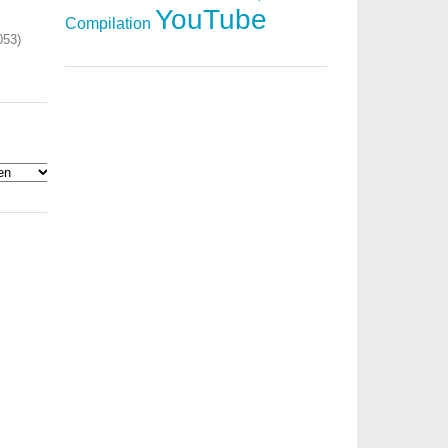
YouTube
Compilation
053)