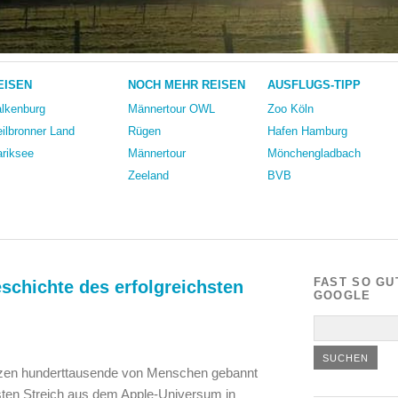
EISEN
NOCH MEHR REISEN
AUSFLUGS-TIPP
lkenburg
Männertour OWL
Zoo Köln
ilbronner Land
Rügen
Hafen Hamburg
riksee
Männertour
Mönchengladbach
Zeeland
BVB
FAST SO GU
eschichte des erfolgreichsten
GOOGLE
itzen hunderttausende von Menschen gebannt
sten Streich aus dem Apple-Universum in