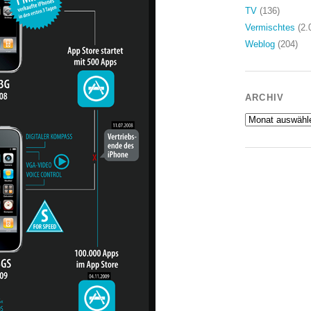
TV
(136)
Vermischtes
(2.
Weblog
(204)
ARCHIV
Archiv