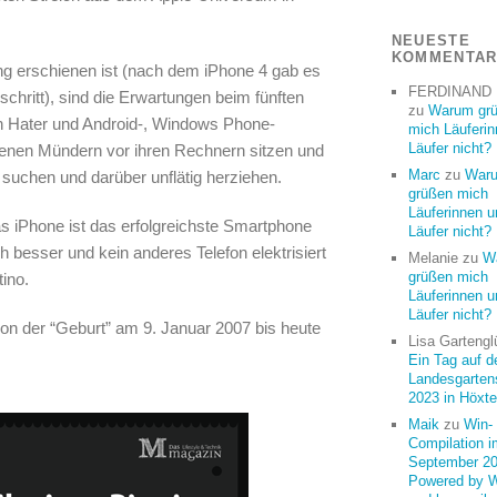
NEUESTE
KOMMENTA
ng erschienen ist (nach dem iPhone 4 gab es
FERDINAND
hritt), sind die Erwartungen beim fünften
zu
Warum gr
 Hater und Android-, Windows Phone-
mich Läuferi
Läufer nicht?
nen Mündern vor ihren Rechnern sitzen und
Marc
zu
War
suchen und darüber unflätig herziehen.
grüßen mich
Läuferinnen u
as iPhone ist das erfolgreichste Smartphone
Läufer nicht?
ch besser und kein anderes Telefon elektrisiert
Melanie
zu
W
grüßen mich
ino.
Läuferinnen u
Läufer nicht?
von der “Geburt” am 9. Januar 2007 bis heute
Lisa Gartengl
Ein Tag auf d
Landesgarten
2023 in Höxte
Maik
zu
Win-
Compilation i
September 20
Powered by 