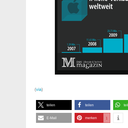
(
via
)
teilen
teilen
tei
E-Mail
merken
1