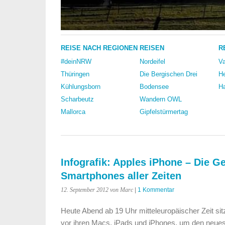
REISE NACH REGIONEN
REISEN
R
#deinNRW
Nordeifel
Va
Thüringen
Die Bergischen Drei
He
Kühlungsborn
Bodensee
Ha
Scharbeutz
Wandern OWL
Mallorca
Gipfelstürmertag
Infografik: Apples iPhone – Die G
Smartphones aller Zeiten
12. September 2012
von Marc
|
1 Kommentar
Heute Abend ab 19 Uhr mitteleuropäischer Zeit s
vor ihren Macs, iPads und iPhones, um den neue