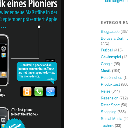
und langweile
KATEGORIE
Blogparade
(367
Borussia Dortm
(771)
Fußball
(415)
Gewinnspiel
(12
Google
(95)
Musik
(194)
Persönliches
(1.
Produkttest
(900
Reise
(344)
Rezension
(712)
Ritter Sport
(50)
Shopping
(365)
Social Media
(20
Technik
(33)