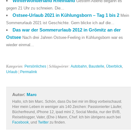
Winterwonderland Rheinland
Gestern Abend begann es
gegen 21 Uhr zu schneien. Die...
Ostsee-Urlaub 2021 in Kühlungsborn – Tag 1 bis 2
Mein
Sommerurlaub 2021 ist Geschichte. Gern blicke ich auf die...
Das war der Sommerurlaub 2012 in Grömitz an der
Ostsee
Nach drei Jahren Ostsee-Feeling in Kühlungsborn war es
wieder einmal...
Kategorien:
Persönliches
| Schlagwörter:
Autobahn
,
Baustelle
,
Überblick
,
Urlaub
|
Permalink
Autor:
Marc
Hallo, ich bin Marc. Schön, dass Du bei mir im Blog vorbeischaust.
Hier mein Leben in weniger als 140 Zeichen: Passionierter Läufer,
Bücherfreund, iPhone 12, ipad mini 2, Social Media, nur der BVB,
Reiseblogger, Vater, (Ehe-) Mann, Chef. Ich bin übrigens auch bei
Facebook
, und
Twitter
zu finden.