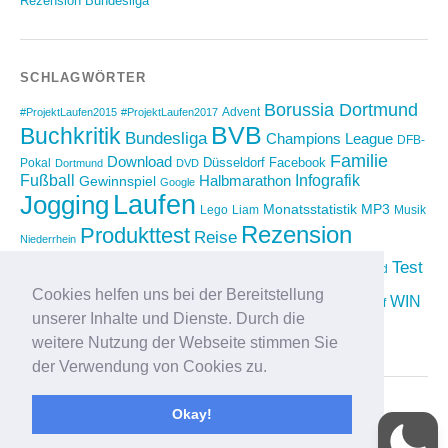
Rezension Bundesliga
SCHLAGWÖRTER
Borussia Dortmund
Advent
#ProjektLaufen2015
#ProjektLaufen2017
BVB
Buchkritik
Bundesliga
Champions League
DFB-
Familie
Download
Düsseldorf
Facebook
Pokal
Dortmund
DVD
Fußball
Infografik
Halbmarathon
Gewinnspiel
Google
Laufen
Jogging
Monatsstatistik
MP3
Lego
Liam
Musik
Rezension
Produkttest
Reise
Niederrhein
Running
Test
Rückblick
Shopping
sponsored
Saison 2012/2013
Video
Cookies helfen uns bei der Bereitstellung
Weihnachten
WIN
Twitter
Urlaub
vimeo
Wettkampf
unserer Inhalte und Dienste. Durch die
YouTube
Compilation
weitere Nutzung der Webseite stimmen Sie
der Verwendung von Cookies zu.
Okay!
Proudly powered by
WordPress
|
Theme: Yoko von
Elmastudio
Oben