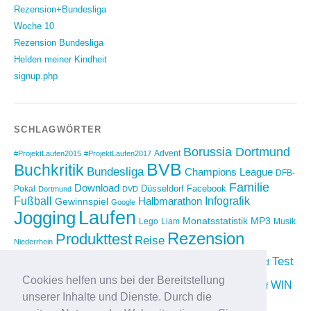
Rezension+Bundesliga
Woche 10
Rezension Bundesliga
Helden meiner Kindheit
signup.php
SCHLAGWÖRTER
Borussia Dortmund
Advent
#ProjektLaufen2015
#ProjektLaufen2017
BVB
Buchkritik
Bundesliga
Champions League
DFB-
Familie
Download
Düsseldorf
Facebook
Pokal
Dortmund
DVD
Fußball
Infografik
Halbmarathon
Gewinnspiel
Google
Laufen
Jogging
Monatsstatistik
MP3
Lego
Liam
Musik
Rezension
Produkttest
Reise
Niederrhein
Running
Test
Rückblick
Shopping
sponsored
Saison 2012/2013
Video
Cookies helfen uns bei der Bereitstellung
Weihnachten
WIN
Twitter
Urlaub
vimeo
Wettkampf
unserer Inhalte und Dienste. Durch die
YouTube
Compilation