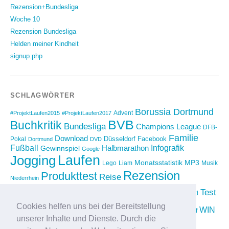
Rezension+Bundesliga
Woche 10
Rezension Bundesliga
Helden meiner Kindheit
signup.php
SCHLAGWÖRTER
Borussia Dortmund
Advent
#ProjektLaufen2015
#ProjektLaufen2017
BVB
Buchkritik
Bundesliga
Champions League
DFB-
Familie
Download
Düsseldorf
Facebook
Pokal
Dortmund
DVD
Fußball
Infografik
Halbmarathon
Gewinnspiel
Google
Laufen
Jogging
Monatsstatistik
MP3
Lego
Liam
Musik
Rezension
Produkttest
Reise
Niederrhein
Running
Test
Rückblick
Shopping
sponsored
Saison 2012/2013
Video
Cookies helfen uns bei der Bereitstellung
Weihnachten
WIN
Twitter
Urlaub
vimeo
Wettkampf
unserer Inhalte und Dienste. Durch die
YouTube
Compilation