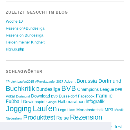
ZULETZT GESUCHT IM BLOG
Woche 10
Rezension+Bundesliga
Rezension Bundesliga
Helden meiner Kindheit
signup.php
SCHLAGWÖRTER
Borussia Dortmund
Advent
#ProjektLaufen2015
#ProjektLaufen2017
BVB
Buchkritik
Bundesliga
Champions League
DFB-
Familie
Download
Düsseldorf
Facebook
Pokal
Dortmund
DVD
Fußball
Infografik
Halbmarathon
Gewinnspiel
Google
Laufen
Jogging
Monatsstatistik
MP3
Lego
Liam
Musik
Rezension
Produkttest
Reise
Niederrhein
Running
Test
Rückblick
Shopping
sponsored
Saison 2012/2013