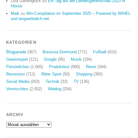
Lisa Gartenglück
zu
Ein Tag auf der Landesgartenschau 2023 in
Höxter
Maik
zu
Win-Compilation im September 2025 – Powered by WIHEL
und langweiledich.net
KATEGORIEN
Blogparade
(367)
Borussia Dortmund
(771)
Fußball
(415)
Gewinnspiel
(121)
Google
(95)
Musik
(194)
Persönliches
(1.665)
Produkttest
(900)
Reise
(344)
Rezension
(712)
Ritter Sport
(50)
Shopping
(365)
Social Media
(203)
Technik
(33)
TV
(136)
Vermischtes
(2.052)
Weblog
(204)
ARCHIV
Archiv