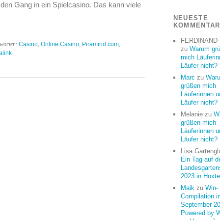
en Gang in ein Spielcasino. Das kann viele
NEUESTE
KOMMENTA
FERDINAND
gwörter:
Casino
,
Online Casino
,
Piramind.com
,
zu
Warum gr
link
mich Läuferi
Läufer nicht?
Marc
zu
War
grüßen mich
Läuferinnen u
Läufer nicht?
Melanie
zu
W
grüßen mich
Läuferinnen u
Läufer nicht?
Lisa Gartengl
Ein Tag auf d
Landesgarten
2023 in Höxte
Maik
zu
Win-
Compilation i
September 20
Powered by 