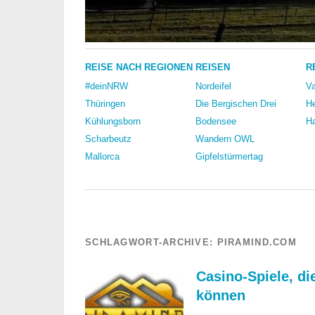
REISE NACH REGIONEN
REISEN
R
#deinNRW
Nordeifel
Va
Thüringen
Die Bergischen Drei
He
Kühlungsborn
Bodensee
Ha
Scharbeutz
Wandern OWL
Mallorca
Gipfelstürmertag
SCHLAGWORT-ARCHIVE:
PIRAMIND.COM
Casino-Spiele, d
können