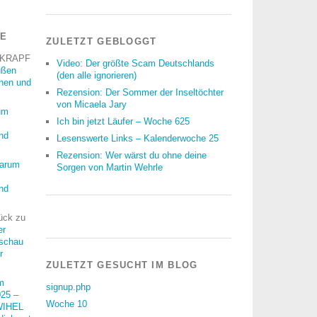
RE
ZULETZT GEBLOGGT
 KRAPF
Video: Der größte Scam Deutschlands
üßen
(den alle ignorieren)
nnen und
Rezension: Der Sommer der Inseltöchter
von Micaela Jary
um
Ich bin jetzt Läufer – Woche 625
nd
Lesenswerte Links – Kalenderwoche 25
Rezension: Wer wärst du ohne deine
arum
Sorgen von Martin Wehrle
nd
ück
zu
er
schau
r
ZULETZT GESUCHT IM BLOG
m
signup.php
25 –
Woche 10
WIHEL