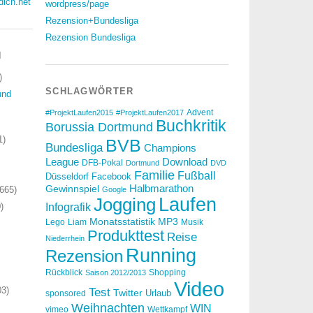
dich.net
wordpress/page
Rezension+Bundesliga
Rezension Bundesliga
N
)
SCHLAGWÖRTER
und
Advent
#ProjektLaufen2015
#ProjektLaufen2017
Buchkritik
Borussia Dortmund
1)
BVB
Bundesliga
Champions
Download
League
DFB-Pokal
Dortmund
DVD
Familie
Fußball
Düsseldorf
Facebook
Halbmarathon
Gewinnspiel
665)
Google
Laufen
Jogging
)
Infografik
Monatsstatistik
MP3
Lego
Liam
Musik
Produkttest
Reise
Niederrhein
Running
Rezension
Rückblick
Shopping
Saison 2012/2013
Video
3)
Test
Twitter
Urlaub
sponsored
Weihnachten
WIN
vimeo
Wettkampf