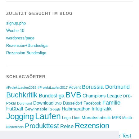
ZULETZT GESUCHT IM BLOG
signup.php
Woche 10
wordpress/page
Rezension+Bundesliga
Rezension Bundesliga
SCHLAGWÖRTER
Borussia Dortmund
Advent
#ProjektLaufen2015
#ProjektLaufen2017
BVB
Buchkritik
Bundesliga
Champions League
DFB-
Familie
Download
Düsseldorf
Facebook
Pokal
Dortmund
DVD
Fußball
Infografik
Halbmarathon
Gewinnspiel
Google
Laufen
Jogging
Monatsstatistik
MP3
Lego
Liam
Musik
Rezension
Produkttest
Reise
Niederrhein
Running
Test
Rückblick
Shopping
sponsored
Saison 2012/2013