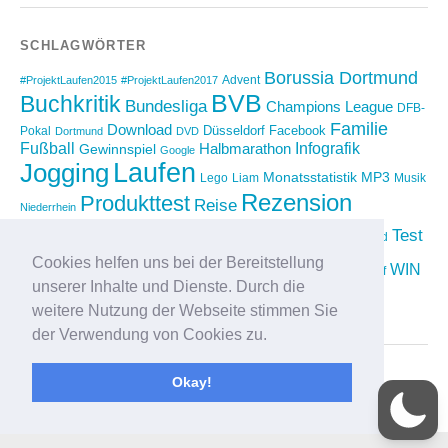
SCHLAGWÖRTER
Borussia Dortmund
Advent
#ProjektLaufen2015
#ProjektLaufen2017
BVB
Buchkritik
Bundesliga
Champions League
DFB-
Familie
Download
Düsseldorf
Facebook
Pokal
Dortmund
DVD
Fußball
Infografik
Halbmarathon
Gewinnspiel
Google
Laufen
Jogging
Monatsstatistik
MP3
Lego
Liam
Musik
Rezension
Produkttest
Reise
Niederrhein
Running
Test
Rückblick
Shopping
sponsored
Saison 2012/2013
Video
Cookies helfen uns bei der Bereitstellung
Weihnachten
WIN
Twitter
Urlaub
vimeo
Wettkampf
unserer Inhalte und Dienste. Durch die
YouTube
Compilation
weitere Nutzung der Webseite stimmen Sie
der Verwendung von Cookies zu.
Okay!
Proudly powered by
WordPress
|
Theme: Yoko von
Elmastudio
Oben