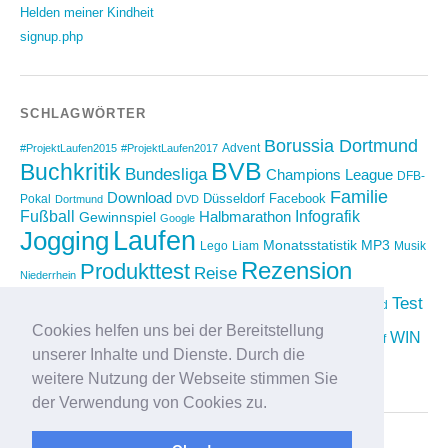
Helden meiner Kindheit
signup.php
SCHLAGWÖRTER
Borussia Dortmund
Advent
#ProjektLaufen2015
#ProjektLaufen2017
BVB
Buchkritik
Bundesliga
Champions League
DFB-
Familie
Download
Düsseldorf
Facebook
Pokal
Dortmund
DVD
Fußball
Infografik
Halbmarathon
Gewinnspiel
Google
Laufen
Jogging
Monatsstatistik
MP3
Lego
Liam
Musik
Rezension
Produkttest
Reise
Niederrhein
Running
Test
Rückblick
Shopping
sponsored
Saison 2012/2013
Video
Cookies helfen uns bei der Bereitstellung
Weihnachten
WIN
Twitter
Urlaub
vimeo
Wettkampf
unserer Inhalte und Dienste. Durch die
YouTube
Compilation
weitere Nutzung der Webseite stimmen Sie
der Verwendung von Cookies zu.