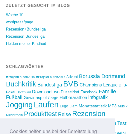
ZULETZT GESUCHT IM BLOG
Woche 10
wordpress/page
Rezension+Bundesliga
Rezension Bundesliga
Helden meiner Kindheit
SCHLAGWÖRTER
Borussia Dortmund
Advent
#ProjektLaufen2015
#ProjektLaufen2017
BVB
Buchkritik
Bundesliga
Champions League
DFB-
Familie
Download
Düsseldorf
Facebook
Pokal
Dortmund
DVD
Fußball
Infografik
Halbmarathon
Gewinnspiel
Google
Laufen
Jogging
Monatsstatistik
MP3
Lego
Liam
Musik
Rezension
Produkttest
Reise
Niederrhein
Running
Test
Rückblick
Shopping
sponsored
Saison 2012/2013
Video
Cookies helfen uns bei der Bereitstellung
Weihnachten
WIN
Twitter
Urlaub
vimeo
Wettkampf