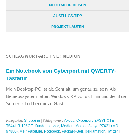
NOCH MEHR REISEN
AUSFLUGS-TIPP
PROJEKT LAUFEN
SCHLAGWORT-ARCHIVE:
MEDION
Ein Notebook von Cyberport mit QWERTY-
Tastatur
Mein Desktop-PC ist alt. Sehr alt, um genau zu sein. Als
Betriebssystem rattert Windows XP vor sich hin und der Blue
Screen ist oft bei mir zu Gast.
Kategorien:
Shopping
| Schlagwörter:
Akoya
,
Cyberport
,
EASYNOTE
TS44HR-196GE
,
Kundenservice
,
Medion
,
Medion Akoya P7621 (MD
97886)
,
MeinPaket.de
,
Notebook
,
Packard-Bell
,
Reklamation
,
Twitter
|