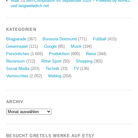
Maik
zu
Win-Compilation im September 2025 – Powered by WIHEL
und langweiledich.net
KATEGORIEN
Blogparade
(367)
Borussia Dortmund
(771)
Fußball
(415)
Gewinnspiel
(121)
Google
(95)
Musik
(194)
Persönliches
(1.665)
Produkttest
(900)
Reise
(344)
Rezension
(712)
Ritter Sport
(50)
Shopping
(365)
Social Media
(203)
Technik
(33)
TV
(136)
Vermischtes
(2.052)
Weblog
(204)
ARCHIV
Archiv
BESUCHT GRETELS WERKE AUF ETSY