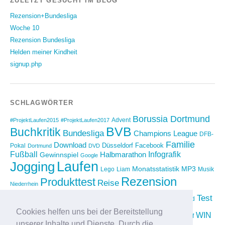
ZULETZT GESUCHT IM BLOG
Rezension+Bundesliga
Woche 10
Rezension Bundesliga
Helden meiner Kindheit
signup.php
SCHLAGWÖRTER
Borussia Dortmund
Advent
#ProjektLaufen2015
#ProjektLaufen2017
BVB
Buchkritik
Bundesliga
Champions League
DFB-
Familie
Download
Düsseldorf
Facebook
Pokal
Dortmund
DVD
Fußball
Infografik
Halbmarathon
Gewinnspiel
Google
Laufen
Jogging
Monatsstatistik
MP3
Lego
Liam
Musik
Rezension
Produkttest
Reise
Niederrhein
Running
Test
Rückblick
Shopping
sponsored
Saison 2012/2013
Video
Cookies helfen uns bei der Bereitstellung
Weihnachten
WIN
Twitter
Urlaub
vimeo
Wettkampf
unserer Inhalte und Dienste. Durch die