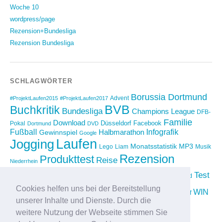
Woche 10
wordpress/page
Rezension+Bundesliga
Rezension Bundesliga
SCHLAGWÖRTER
Borussia Dortmund
Advent
#ProjektLaufen2015
#ProjektLaufen2017
BVB
Buchkritik
Bundesliga
Champions League
DFB-
Familie
Download
Düsseldorf
Facebook
Pokal
Dortmund
DVD
Fußball
Infografik
Halbmarathon
Gewinnspiel
Google
Laufen
Jogging
Monatsstatistik
MP3
Lego
Liam
Musik
Rezension
Produkttest
Reise
Niederrhein
Running
Test
Rückblick
Shopping
sponsored
Saison 2012/2013
Video
Cookies helfen uns bei der Bereitstellung
Weihnachten
WIN
Twitter
Urlaub
vimeo
Wettkampf
unserer Inhalte und Dienste. Durch die
YouTube
Compilation
weitere Nutzung der Webseite stimmen Sie