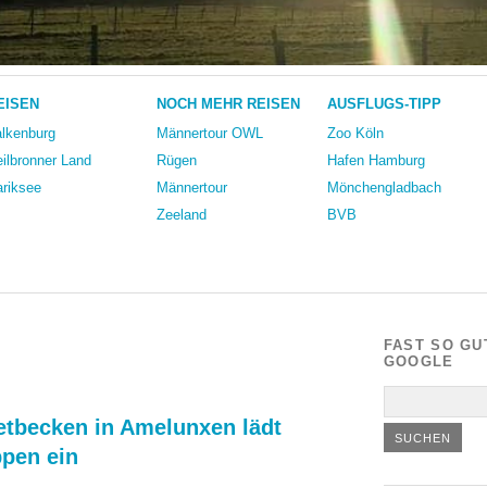
EISEN
NOCH MEHR REISEN
AUSFLUGS-TIPP
lkenburg
Männertour OWL
Zoo Köln
ilbronner Land
Rügen
Hafen Hamburg
riksee
Männertour
Mönchengladbach
Zeeland
BVB
FAST SO GU
GOOGLE
retbecken in Amelunxen lädt
pen ein