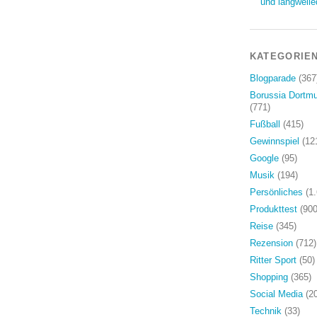
und langweile
KATEGORIE
Blogparade
(367
Borussia Dortm
(771)
Fußball
(415)
Gewinnspiel
(12
Google
(95)
Musik
(194)
Persönliches
(1.
Produkttest
(900
Reise
(345)
Rezension
(712)
Ritter Sport
(50)
Shopping
(365)
Social Media
(20
Technik
(33)