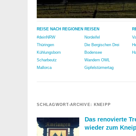
REISE NACH REGIONEN
REISEN
R
#deinNRW
Nordeifel
Va
Thüringen
Die Bergischen Drei
He
Kühlungsborn
Bodensee
Ha
Scharbeutz
Wandern OWL
Mallorca
Gipfelstürmertag
SCHLAGWORT-ARCHIVE:
KNEIPP
Das renovierte T
wieder zum Kneip