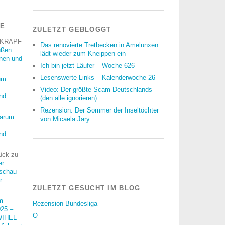
RE
ZULETZT GEBLOGGT
 KRAPF
Das renovierte Tretbecken in Amelunxen
üßen
lädt wieder zum Kneippen ein
nnen und
Ich bin jetzt Läufer – Woche 626
Lesenswerte Links – Kalenderwoche 26
um
Video: Der größte Scam Deutschlands
nd
(den alle ignorieren)
Rezension: Der Sommer der Inseltöchter
arum
von Micaela Jary
nd
ück
zu
er
schau
r
ZULETZT GESUCHT IM BLOG
m
Rezension Bundesliga
25 –
O
WIHEL