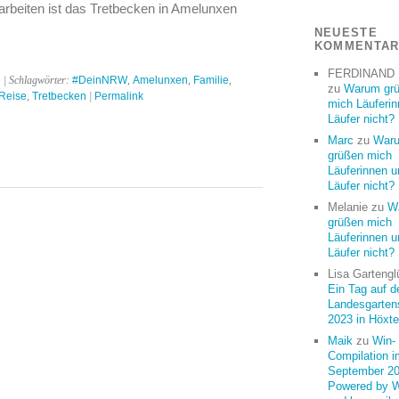
beiten ist das Tretbecken in Amelunxen
NEUESTE
KOMMENTA
FERDINAND
e
| Schlagwörter:
#DeinNRW
,
Amelunxen
,
Familie
,
zu
Warum gr
Reise
,
Tretbecken
|
Permalink
mich Läuferi
Läufer nicht?
Marc
zu
War
grüßen mich
Läuferinnen u
Läufer nicht?
Melanie
zu
W
grüßen mich
Läuferinnen u
Läufer nicht?
Lisa Gartengl
Ein Tag auf d
Landesgarten
2023 in Höxte
Maik
zu
Win-
Compilation i
September 20
Powered by 