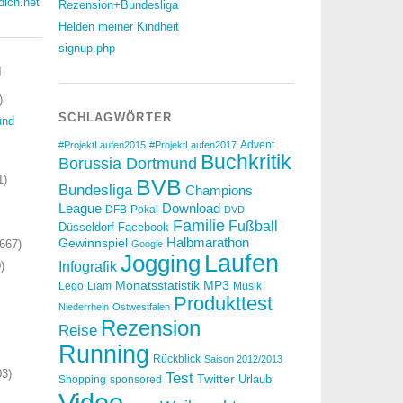
dich.net
Rezension+Bundesliga
Helden meiner Kindheit
signup.php
N
)
SCHLAGWÖRTER
und
Advent
#ProjektLaufen2015
#ProjektLaufen2017
Buchkritik
Borussia Dortmund
1)
BVB
Bundesliga
Champions
Download
League
DFB-Pokal
DVD
Familie
Fußball
Düsseldorf
Facebook
Halbmarathon
Gewinnspiel
667)
Google
Laufen
Jogging
)
Infografik
Monatsstatistik
MP3
Lego
Liam
Musik
Produkttest
Niederrhein
Ostwestfalen
Rezension
Reise
Running
Rückblick
Saison 2012/2013
3)
Test
Twitter
Urlaub
Shopping
sponsored
Video