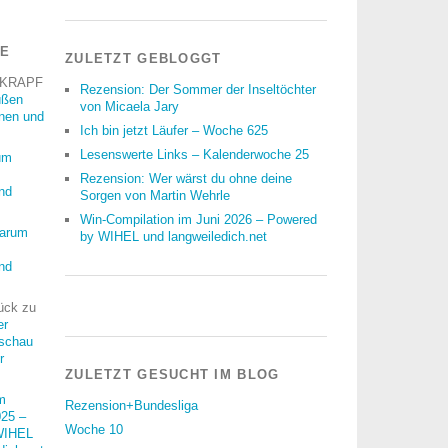
RE
ZULETZT GEBLOGGT
 KRAPF
Rezension: Der Sommer der Inseltöchter
üßen
von Micaela Jary
nnen und
Ich bin jetzt Läufer – Woche 625
Lesenswerte Links – Kalenderwoche 25
um
Rezension: Wer wärst du ohne deine
nd
Sorgen von Martin Wehrle
Win-Compilation im Juni 2026 – Powered
arum
by WIHEL und langweiledich.net
nd
ück
zu
er
schau
r
ZULETZT GESUCHT IM BLOG
m
Rezension+Bundesliga
25 –
Woche 10
WIHEL