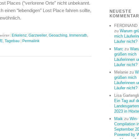
st Places (“verlorene Orte” nicht unbekannt.
h einen “lebendigen” Lost Place fahren sollte,
NEUESTE
KOMMENTA
ewöhnlich.
FERDINAND
zu
Warum gr
gwörter:
Erkelenz
,
Garzweiler
,
Geoaching
,
Immenrath
,
mich Läuferi
E
,
Tagebau
|
Permalink
Läufer nicht?
Marc
zu
War
grüßen mich
Läuferinnen u
Läufer nicht?
Melanie
zu
W
grüßen mich
Läuferinnen u
Läufer nicht?
Lisa Gartengl
Ein Tag auf d
Landesgarten
2023 in Höxte
Maik
zu
Win-
Compilation i
September 20
Powered by 