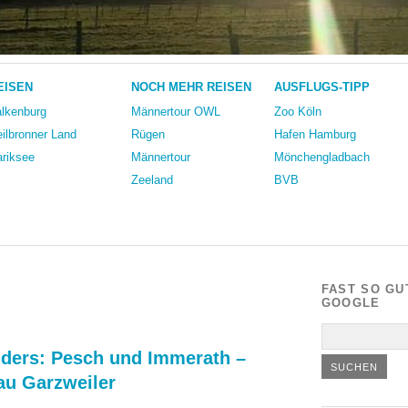
EISEN
NOCH MEHR REISEN
AUSFLUGS-TIPP
lkenburg
Männertour OWL
Zoo Köln
ilbronner Land
Rügen
Hafen Hamburg
riksee
Männertour
Mönchengladbach
Zeeland
BVB
FAST SO GU
GOOGLE
nders: Pesch und Immerath –
au Garzweiler