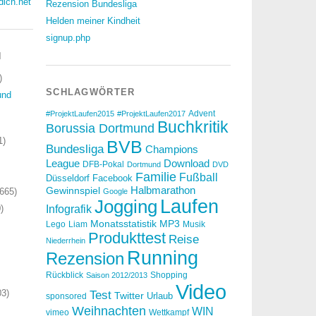
dich.net
Rezension Bundesliga
Helden meiner Kindheit
signup.php
N
)
SCHLAGWÖRTER
und
Advent
#ProjektLaufen2015
#ProjektLaufen2017
Buchkritik
Borussia Dortmund
1)
BVB
Bundesliga
Champions
Download
League
DFB-Pokal
Dortmund
DVD
Familie
Fußball
Düsseldorf
Facebook
Halbmarathon
Gewinnspiel
665)
Google
Laufen
Jogging
)
Infografik
Monatsstatistik
MP3
Lego
Liam
Musik
Produkttest
Reise
Niederrhein
Running
Rezension
Rückblick
Shopping
Saison 2012/2013
Video
3)
Test
Twitter
Urlaub
sponsored
Weihnachten
WIN
vimeo
Wettkampf