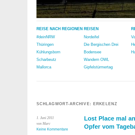
REISE NACH REGIONEN
REISEN
R
#deinNRW
Nordeifel
Va
Thüringen
Die Bergischen Drei
He
Kühlungsborn
Bodensee
Ha
Scharbeutz
Wandern OWL
Mallorca
Gipfelstürmertag
SCHLAGWORT-ARCHIVE:
ERKELENZ
Lost Place mal a
1. Juni 2011
von Marc
Opfer vom Tageb
Keine Kommentare