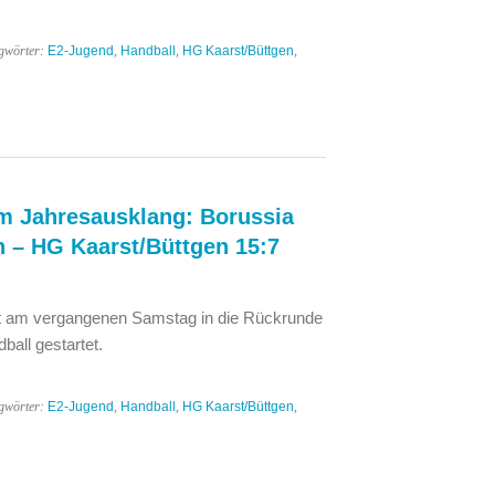
gwörter:
E2-Jugend
,
Handball
,
HG Kaarst/Büttgen
,
um Jahresausklang: Borussia
– HG Kaarst/Büttgen 15:7
st am vergangenen Samstag in die Rückrunde
ball gestartet.
gwörter:
E2-Jugend
,
Handball
,
HG Kaarst/Büttgen
,