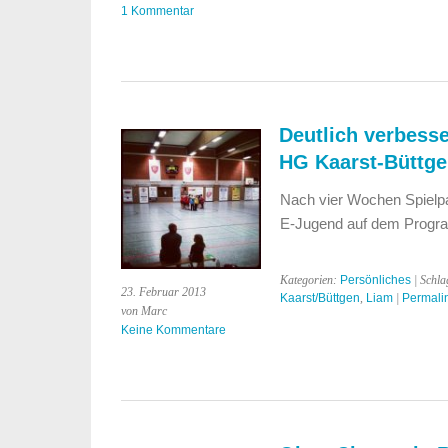
1 Kommentar
Deutlich verbesse
HG Kaarst-Büttgen
Nach vier Wochen Spielpau
E-Jugend auf dem Progr
Kategorien:
Persönliches
| Schla
23. Februar 2013
Kaarst/Büttgen
,
Liam
|
Permali
von Marc
Keine Kommentare