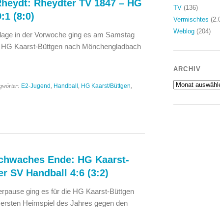
heydt: Rheydter TV 1847 – HG
TV
(136)
:1 (8:0)
Vermischtes
(2.
Weblog
(204)
lage in der Vorwoche ging es am Samstag
er HG Kaarst-Büttgen nach Mönchengladbach
ARCHIV
Archiv
gwörter:
E2-Jugend
,
Handball
,
HG Kaarst/Büttgen
,
schwaches Ende: HG Kaarst-
r SV Handball 4:6 (3:2)
pause ging es für die HG Kaarst-Büttgen
 ersten Heimspiel des Jahres gegen den