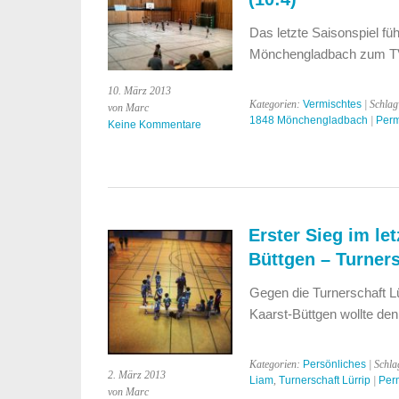
Das letzte Saisonspiel fü
Mönchengladbach zum T
10. März 2013
Kategorien:
Vermischtes
| Schla
von Marc
1848 Mönchengladbach
|
Perm
Keine Kommentare
Erster Sieg im le
Büttgen – Turners
Gegen die Turnerschaft Lür
Kaarst-Büttgen wollte den
Kategorien:
Persönliches
| Schla
2. März 2013
Liam
,
Turnerschaft Lürrip
|
Per
von Marc