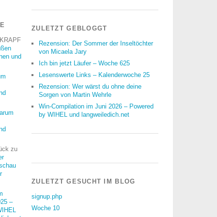
RE
ZULETZT GEBLOGGT
 KRAPF
Rezension: Der Sommer der Inseltöchter
üßen
von Micaela Jary
nnen und
Ich bin jetzt Läufer – Woche 625
Lesenswerte Links – Kalenderwoche 25
um
Rezension: Wer wärst du ohne deine
nd
Sorgen von Martin Wehrle
Win-Compilation im Juni 2026 – Powered
arum
by WIHEL und langweiledich.net
nd
ück
zu
er
schau
r
ZULETZT GESUCHT IM BLOG
m
signup.php
25 –
Woche 10
WIHEL