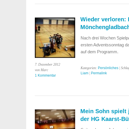
Wieder verloren:
Mönchengladbach 
Nach drei Wochen Spielpa
ersten Adventssonntag das
auf dem Programm.
7. Dezember 2012
Kategorien:
Persönliches
| Schla
von Marc
Liam
|
Permalink
1 Kommentar
Mein Sohn spielt 
der HG Kaarst-Bü