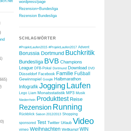
dich.net
wordpress/page
Rezension+Bundesliga
Rezension Bundesliga
N
)
SCHLAGWÖRTER
und
Advent
#ProjektLaufen2015
#ProjektLaufen2017
Buchkritik
Borussia Dortmund
1)
BVB
Bundesliga
Champions
Download
League
DFB-Pokal
Dortmund
DVD
Familie
Fußball
Düsseldorf
Facebook
Halbmarathon
Gewinnspiel
665)
Google
Laufen
Jogging
)
Infografik
Monatsstatistik
MP3
Lego
Liam
Musik
Produkttest
Reise
Niederrhein
Running
Rezension
Rückblick
Shopping
Saison 2012/2013
Video
3)
Test
Twitter
Urlaub
sponsored
Weihnachten
WIN
vimeo
Wettkampf