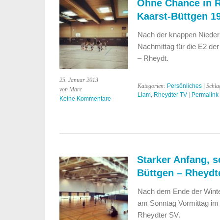
Ohne Chance in R
Kaarst-Büttgen 19
Nach der knappen Nieder
Nachmittag für die E2 d
– Rheydt.
25. Januar 2013
Kategorien:
Persönliches
| Schla
von Marc
Liam
,
Rheydter TV
|
Permalink
Keine Kommentare
Starker Anfang, 
Büttgen – Rheydte
Nach dem Ende der Winter
am Sonntag Vormittag im
Rheydter SV.