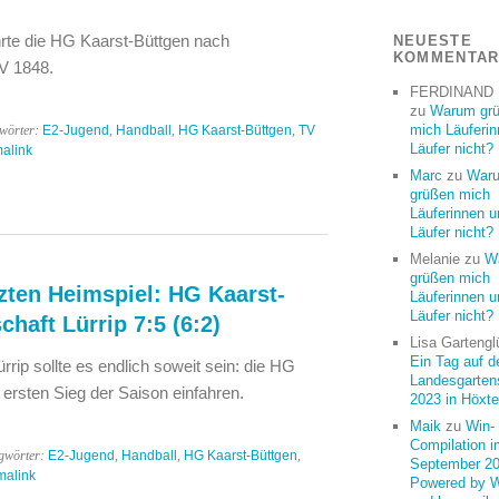
hrte die HG Kaarst-Büttgen nach
NEUESTE
KOMMENTA
V 1848.
FERDINAND
zu
Warum gr
mich Läuferi
gwörter:
E2-Jugend
,
Handball
,
HG Kaarst-Büttgen
,
TV
Läufer nicht?
alink
Marc
zu
War
grüßen mich
Läuferinnen u
Läufer nicht?
Melanie
zu
W
grüßen mich
tzten Heimspiel: HG Kaarst-
Läuferinnen u
Läufer nicht?
chaft Lürrip 7:5 (6:2)
Lisa Gartengl
Ein Tag auf d
rip sollte es endlich soweit sein: die HG
Landesgarten
 ersten Sieg der Saison einfahren.
2023 in Höxte
Maik
zu
Win-
Compilation i
gwörter:
E2-Jugend
,
Handball
,
HG Kaarst-Büttgen
,
September 20
malink
Powered by 