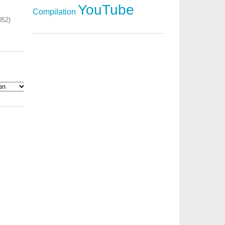
YouTube
Compilation
052)