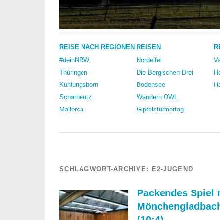
REISE NACH REGIONEN
REISEN
R
#deinNRW
Nordeifel
Va
Thüringen
Die Bergischen Drei
He
Kühlungsborn
Bodensee
Ha
Scharbeutz
Wandern OWL
Mallorca
Gipfelstürmertag
SCHLAGWORT-ARCHIVE:
E2-JUGEND
Packendes Spiel m
Mönchengladbach
(10:4)