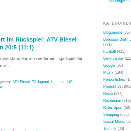
und langweile
KATEGORIE
Blogparade
(367
rt im Rückspiel: ATV Biesel –
Borussia Dortm
(771)
 20:5 (11:1)
Fußball
(415)
se stand endlich wieder ein Liga-Spiel der
Gewinnspiel
(12
amm.
Google
(95)
Musik
(194)
Persönliches
(1.
gwörter:
ATV Biesel
,
E2-Jugend
,
Handball
,
HG
Produkttest
(900
nk
Reise
(344)
Rezension
(712)
Ritter Sport
(50)
Shopping
(365)
Social Media
(20
Technik
(33)