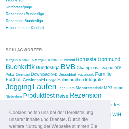
Woche 10
wordpress/page
Rezension+Bundesliga
Rezension Bundesliga
Helden meiner Kindheit
SCHLAGWÖRTER
Borussia Dortmund
Advent
#ProjektLaufen2015
#ProjektLaufen2017
BVB
Buchkritik
Bundesliga
Champions League
DFB-
Familie
Download
Düsseldorf
Facebook
Pokal
Dortmund
DVD
Fußball
Infografik
Halbmarathon
Gewinnspiel
Google
Laufen
Jogging
Monatsstatistik
MP3
Lego
Liam
Musik
Rezension
Produkttest
Reise
Niederrhein
Running
Test
Rückblick
Shopping
sponsored
Saison 2012/2013
Video
Cookies helfen uns bei der Bereitstellung
Weihnachten
WIN
Twitter
Urlaub
vimeo
Wettkampf
unserer Inhalte und Dienste. Durch die
YouTube
Compilation
weitere Nutzung der Webseite stimmen Sie